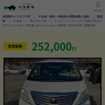
車買取のソコカラTOP
>
中古車・廃車・事故車の買取相場と実績
>
国産
車
>
トヨタ
>
アルファード
>
トヨタ | アルファード | 平成23年/201
1年 | 133,443Km | 東京都 | tokyo/minatoku | 故障車 | 2024年8月 | 買取実績
252,000
買取金額
円