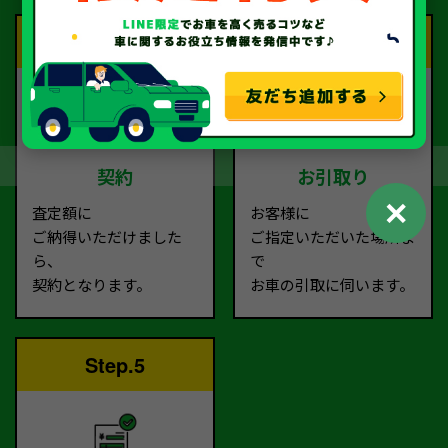
Step.3
Step.4
契約
お引取り
✕
査定額に
お客様に
ご納得いただけました
ご指定いただいた場所ま
ら、
で
契約となります。
お車の引取に伺います。
Step.5