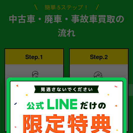
簡単 5ステップ！
中古車・廃車・事故車買取の
流れ
Step.1
Step.2
ご依頼
査定
お電話または査定フォー
査定のプロが
ムより
お電話で回答いたしま
ご依頼ください。
す。