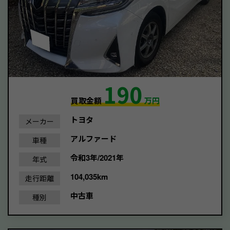
190
買取金額
万円
トヨタ
メーカー
アルファード
車種
令和3年/2021年
年式
104,035km
走行距離
中古車
種別