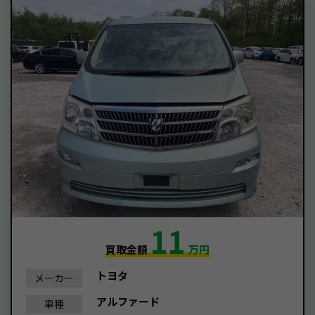
11
買取金額
万円
トヨタ
メーカー
アルファード
車種