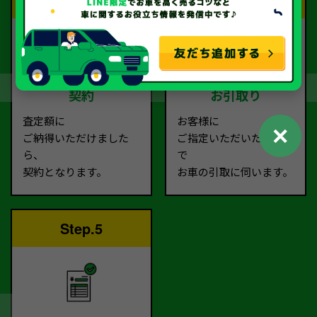
契約
お引取り
査定額に
お客様に
✕
ご納得いただけました
ご指定いただいた場所ま
ら、
で
契約となります。
お車の引取に伺います。
Step.5