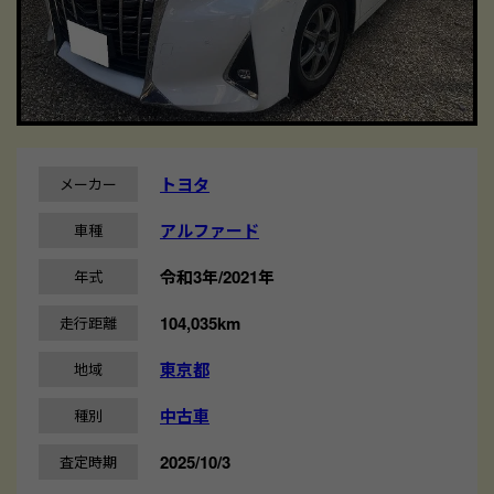
トヨタ
メーカー
アルファード
車種
令和3年/2021年
年式
104,035km
走行距離
東京都
地域
中古車
種別
2025/10/3
査定時期