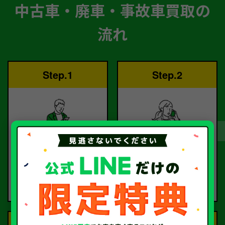
中古車・廃車・事故車買取の
流れ
Step.1
Step.2
ご依頼
査定
お電話または査定フォー
査定のプロが
ムより
お電話で回答いたしま
ご依頼ください。
す。
Step.3
Step.4