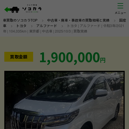
車買取のソコカラTOP
>
中古車・廃車・事故車の買取相場と実績
>
国産
車
>
トヨタ
>
アルファード
>
トヨタ | アルファード | 令和3年/2021
年 | 104,035km | 東京都 | 中古車 | 2025/10/3 | 買取実績
1,900,000
買取金額
円