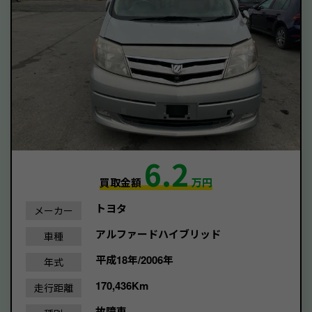
6.2
買取金額
万円
トヨタ
メーカー
アルファードハイブリッド
車種
平成18年/2006年
年式
170,436Km
走行距離
故障車