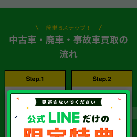
簡単 5ステップ！
中古車・廃車・事故車買取の
流れ
Step.1
Step.2
ご依頼
査定
お電話または査定フォー
査定のプロが