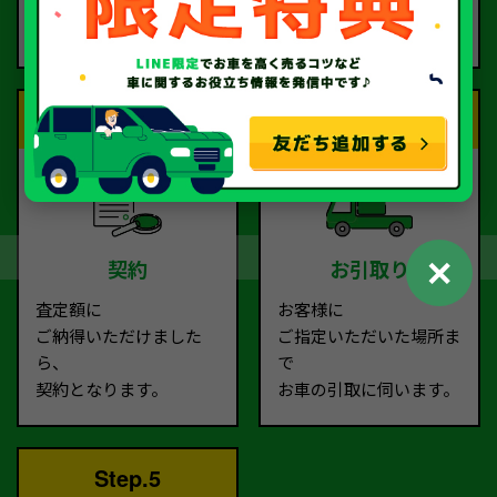
ムより
お電話で回答いたしま
ご依頼ください。
す。
Step.3
Step.4
✕
契約
お引取り
査定額に
お客様に
ご納得いただけました
ご指定いただいた場所ま
ら、
で
契約となります。
お車の引取に伺います。
Step.5