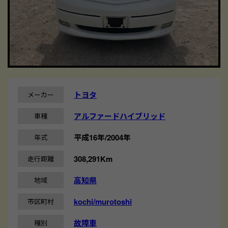
トヨタ
メーカー
アルファードハイブリッド
車種
平成16年/2004年
年式
308,291Km
走行距離
高知県
地域
kochi/murotoshi
市区町村
故障車
種別