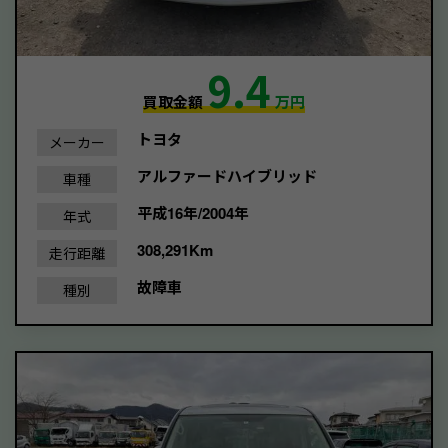
9.4
買取金額
万円
トヨタ
メーカー
アルファードハイブリッド
車種
平成16年/2004年
年式
308,291Km
走行距離
故障車
種別