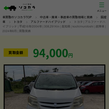
車買取のソコカラTOP
>
中古車・廃車・事故車の買取相場と実績
>
国産
車
>
トヨタ
>
アルファードハイブリッド
>
トヨタ | アルファードハ
イブリッド | 平成16年/2004年 | 308,291Km | 高知県 | kochi/murotoshi | 故障車 |
2024年8月 | 買取実績
94,000
買取金額
円