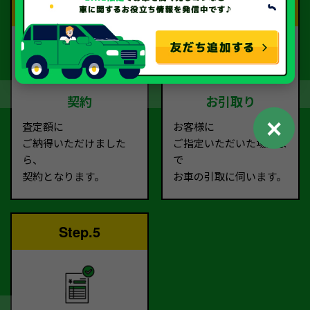
Step.3
Step.4
契約
お引取り
✕
査定額に
お客様に
ご納得いただけました
ご指定いただいた場所ま
ら、
で
契約となります。
お車の引取に伺います。
Step.5