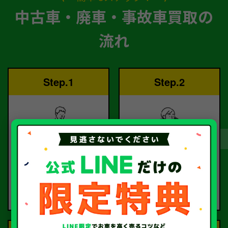
中古車・廃車・事故車買取の
流れ
Step.1
Step.2
ご依頼
査定
お電話または査定フォー
査定のプロが
ムより
お電話で回答いたしま
ご依頼ください。
す。