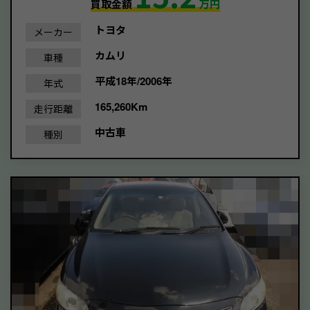
買取金額
万円
トヨタ
メーカー
カムリ
車種
平成18年/2006年
年式
165,260Km
走行距離
中古車
種別