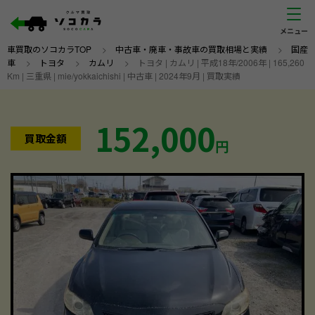
車買取のソコカラTOP
>
中古車・廃車・事故車の買取相場と実績
>
国産
車
>
トヨタ
>
カムリ
>
トヨタ | カムリ | 平成18年/2006年 | 165,260
Km | 三重県 | mie/yokkaichishi | 中古車 | 2024年9月 | 買取実績
152,000
買取金額
円