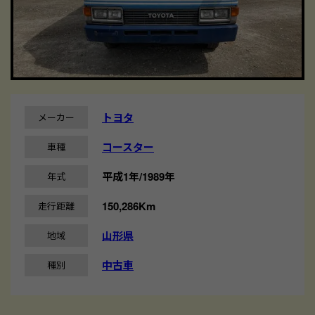
トヨタ
メーカー
コースター
車種
平成1年/1989年
年式
150,286Km
走行距離
山形県
地域
中古車
種別