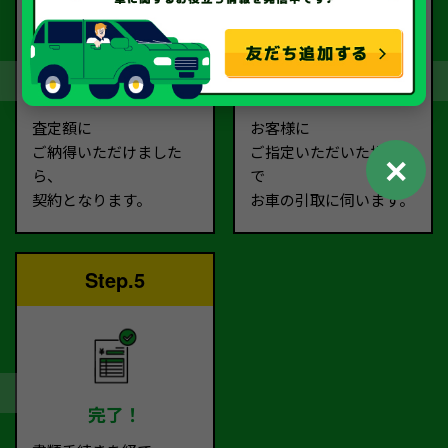
契約
お引取り
査定額に
お客様に
ご納得いただけました
ご指定いただいた場所ま
✕
ら、
で
契約となります。
お車の引取に伺います。
Step.5
完了！