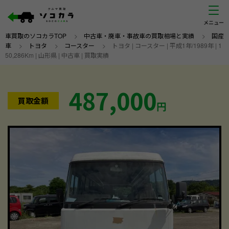
車買取のソコカラTOP
>
中古車・廃車・事故車の買取相場と実績
>
国産
車
>
トヨタ
>
コースター
>
トヨタ | コースター | 平成1年/1989年 | 1
50,286Km | 山形県 | 中古車 | 買取実績
487,000
買取金額
円