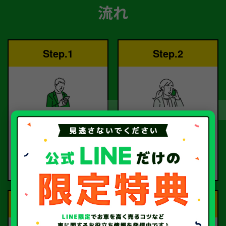
流れ
Step.1
Step.2
ご依頼
査定
お電話または査定フォー
査定のプロが
ムより
お電話で回答いたしま
ご依頼ください。
す。
Step.3
Step.4