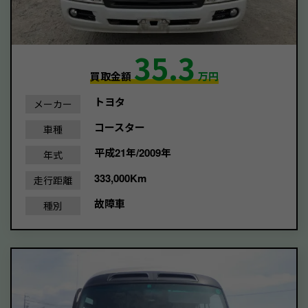
35.3
買取金額
万円
トヨタ
メーカー
コースター
車種
平成21年/2009年
年式
333,000Km
走行距離
故障車
種別