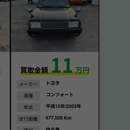
11
円
買取金額
万円
トヨタ
メーカー
コンフォート
車種
平成15年/2003年
年式
677,509 Km
走行距離
中古車