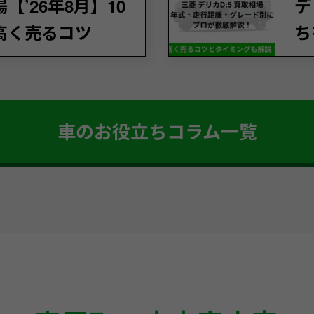
’26年8月】10
デ
高く売るコツ
ち
車のお役立ちコラム一覧