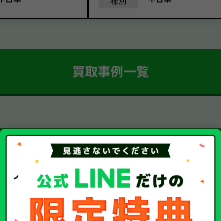
種別
買取事例一覧
簡単 5ステップ！
車・廃車・事故車買取