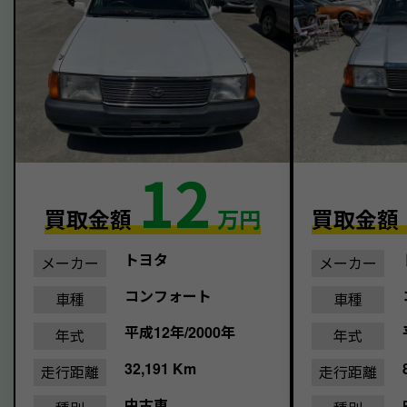
12
買取金額
万円
買取金額
トヨタ
メーカー
メーカー
コンフォート
車種
車種
平成12年/2000年
年式
年式
32,191 Km
走行距離
走行距離
中古車