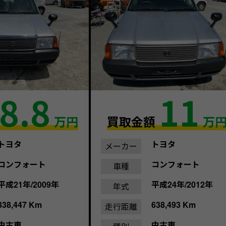
8.8
11
万円
買取金額
万
トヨタ
トヨタ
メーカー
コンフォート
コンフォート
車種
平成21年/2009年
平成24年/2012年
年式
838,447 Km
638,493 Km
走行距離
中古車
中古車