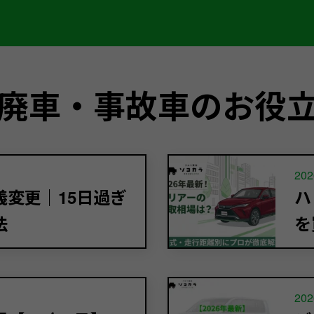
廃車・事故車のお役
202
変更｜15日過ぎ
ハ
法
を
202