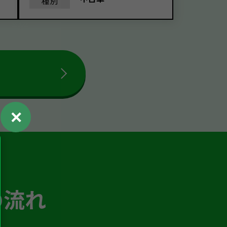
種別
✕
の流れ