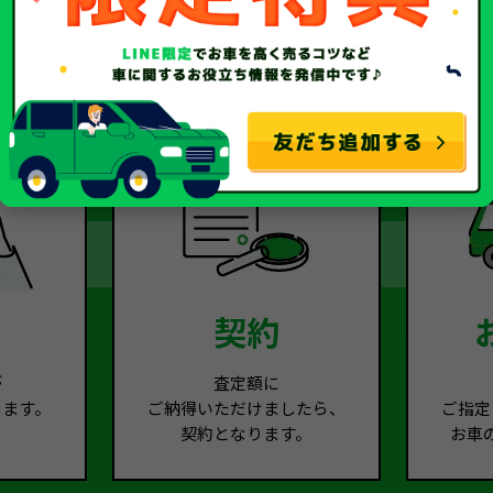
2
Step.3
契約
が
査定額に
します。
ご納得いただけましたら、
ご指定
契約となります。
お車