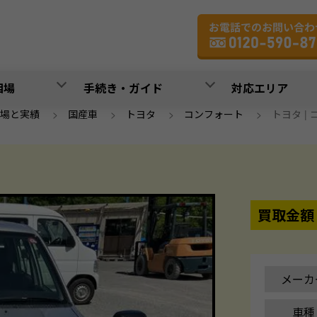
相場
手続き・ガイド
対応エリア
場と実績
>
国産車
>
トヨタ
>
コンフォート
>
トヨタ | コ
買取金額
メーカ
車種