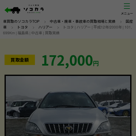
車買取のソコカラTOP
>
中古車・廃車・事故車の買取相場と実績
>
国産
車
>
トヨタ
>
ハリアー
>
トヨタ | ハリアー | 平成12年/2000年 | 101,
699Km | 福島県 | 中古車 | 買取実績
172,000
買取金額
円