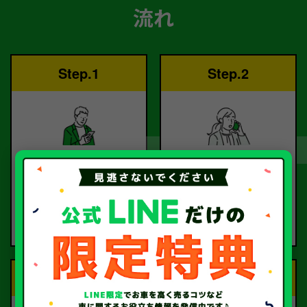
流れ
Step.1
Step.2
ご依頼
査定
お電話または査定フォー
査定のプロが
ムより
お電話で回答いたしま
ご依頼ください。
す。
Step.3
Step.4