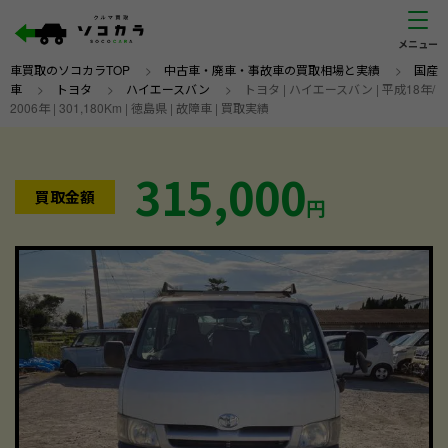
車買取のソコカラTOP
>
中古車・廃車・事故車の買取相場と実績
>
国産
車
>
トヨタ
>
ハイエースバン
>
トヨタ | ハイエースバン | 平成18年/
2006年 | 301,180Km | 徳島県 | 故障車 | 買取実績
315,000
買取金額
円