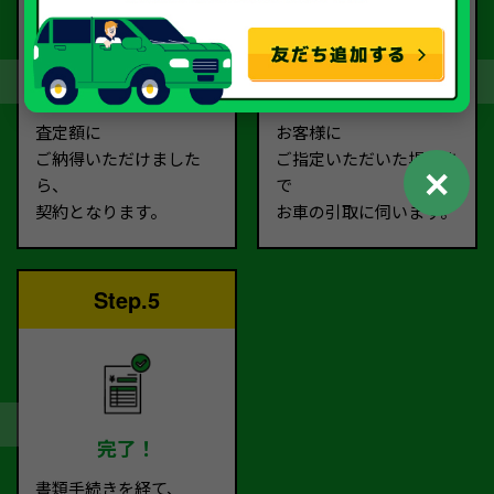
契約
お引取り
査定額に
お客様に
ご納得いただけました
ご指定いただいた場所ま
✕
ら、
で
契約となります。
お車の引取に伺います。
Step.5
完了！
書類手続きを経て、