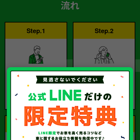
流れ
Step.1
Step.2
ご依頼
査定
お電話または査定フォー
査定のプロが
ムより
お電話で回答いたしま
ご依頼ください。
す。
Step.3
Step.4