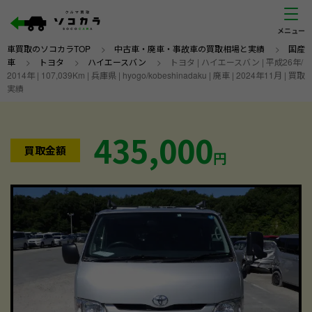
車買取のソコカラTOP
>
中古車・廃車・事故車の買取相場と実績
>
国産
車
>
トヨタ
>
ハイエースバン
>
トヨタ | ハイエースバン | 平成26年/
2014年 | 107,039Km | 兵庫県 | hyogo/kobeshinadaku | 廃車 | 2024年11月 | 買取
実績
435,000
買取金額
円