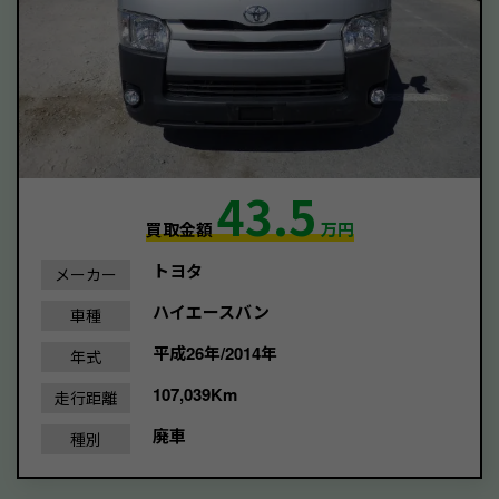
43.5
買取金額
万円
トヨタ
メーカー
ハイエースバン
車種
平成26年/2014年
年式
107,039Km
走行距離
廃車
種別