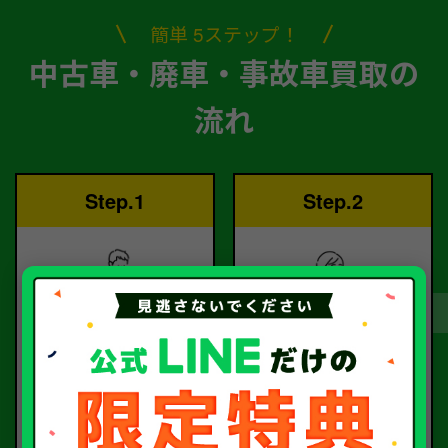
簡単 5ステップ！
中古車・廃車・事故車買取の
流れ
Step.1
Step.2
ご依頼
査定
お電話または査定フォー
査定のプロが
ムより
お電話で回答いたしま
ご依頼ください。
す。