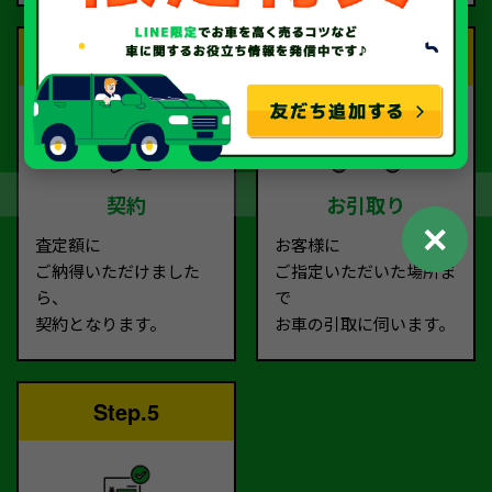
Step.3
Step.4
契約
お引取り
✕
査定額に
お客様に
ご納得いただけました
ご指定いただいた場所ま
ら、
で
契約となります。
お車の引取に伺います。
Step.5