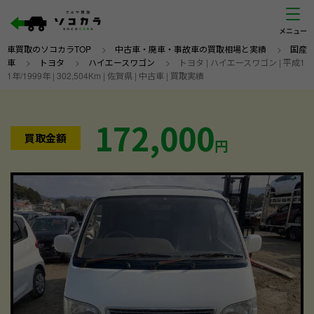
車買取のソコカラTOP
>
中古車・廃車・事故車の買取相場と実績
>
国産
車
>
トヨタ
>
ハイエースワゴン
>
トヨタ | ハイエースワゴン | 平成1
1年/1999年 | 302,504Km | 佐賀県 | 中古車 | 買取実績
172,000
買取金額
円