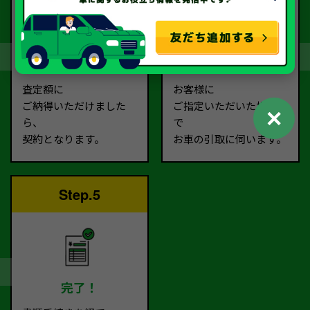
契約
お引取り
査定額に
お客様に
ご納得いただけました
ご指定いただいた場所ま
✕
ら、
で
契約となります。
お車の引取に伺います。
Step.5
完了！