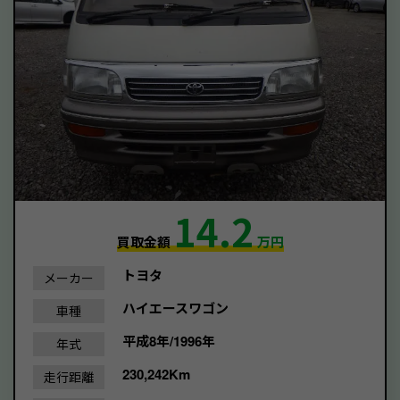
14.2
買取金額
万円
トヨタ
メーカー
ハイエースワゴン
車種
平成8年/1996年
年式
230,242Km
走行距離