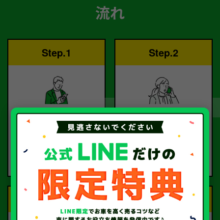
流れ
Step.1
Step.2
ご依頼
査定
お電話または査定フォー
査定のプロが
ムより
お電話で回答いたしま
ご依頼ください。
す。
Step.3
Step.4