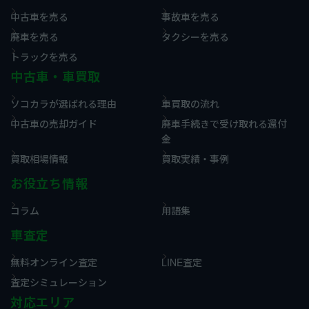
中古車を売る
事故車を売る
廃車を売る
タクシーを売る
トラックを売る
中古車・車買取
ソコカラが選ばれる理由
車買取の流れ
中古車の売却ガイド
廃車手続きで受け取れる還付
金
買取相場情報
買取実績・事例
お役立ち情報
コラム
用語集
車査定
無料オンライン査定
LINE査定
査定シミュレーション
対応エリア