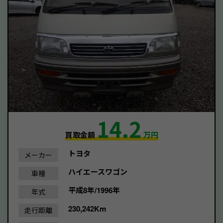
14.2
買取金額
万円
トヨタ
メーカー
ハイエースワゴン
車種
平成8年/1996年
年式
230,242Km
走行距離