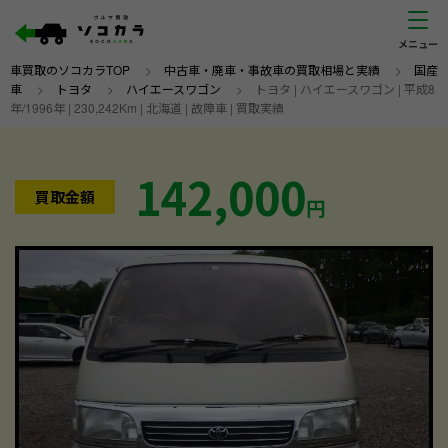
車買取のソコカラTOP
>
中古車・廃車・事故車の買取相場と実績
>
国産
車
>
トヨタ
>
ハイエースワゴン
>
トヨタ | ハイエースワゴン | 平成8
年/1996年 | 230,242Km | 北海道 | 故障車 | 買取実績
142,000
買取金額
円