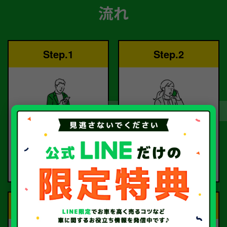
流れ
Step.1
Step.2
ご依頼
査定
お電話または査定フォー
査定のプロが
ムより
お電話で回答いたしま
ご依頼ください。
す。
Step.3
Step.4