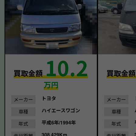
10.2
買取金額
買取金
万円
トヨタ
メーカー
メーカー
ハイエースワゴン
車種
車種
平成6年/1994年
年式
年式
308,429Km
走行距離
走行距離