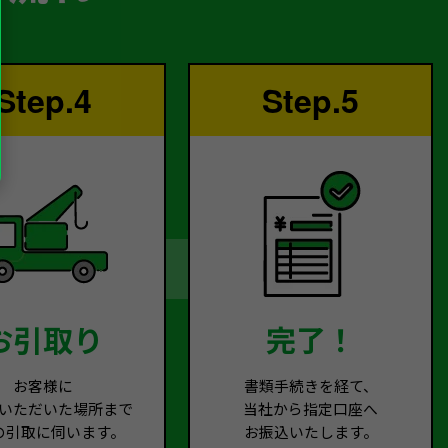
Step.4
Step.5
お引取り
完了！
お客様に
書類手続きを経て、
いただいた場所まで
当社から指定口座へ
の引取に伺います。
お振込いたします。