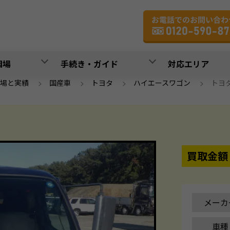
相場
手続き・ガイド
対応エリア
場と実績
>
国産車
>
トヨタ
>
ハイエースワゴン
>
トヨタ 
買取金額
メーカ
車種