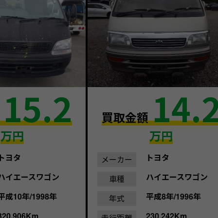
15.2
14.
額
買取金額
万円
万円
トヨタ
トヨタ
メーカー
ハイエースワゴン
ハイエースワゴン
車種
平成10年/1998年
平成8年/1996年
年式
320,906Km
230,242Km
走行距離