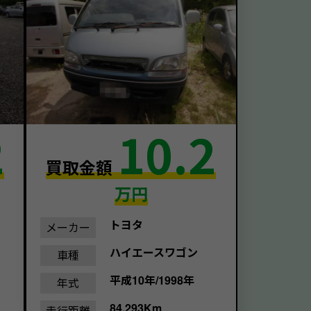
2
10.2
買取金額
万円
トヨタ
メーカー
ハイエースワゴン
車種
平成10年/1998年
年式
84,293Km
走行距離