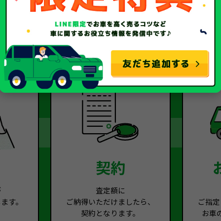
2
Step.3
契約
が
査定額に
します。
ご納得いただけましたら、
ご指定
契約となります。
お車