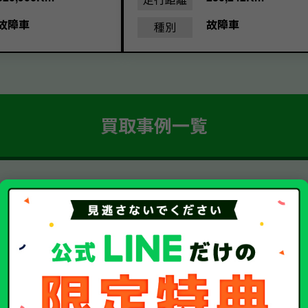
故障車
故障車
種別
買取事例一覧
簡単 5ステップ！
車・廃車・事故車買取