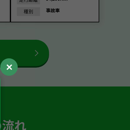
事故車
種別
✕
の流れ