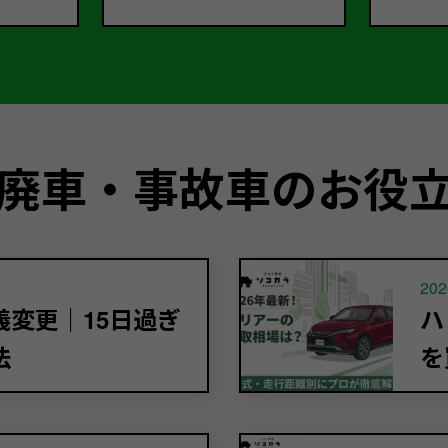
廃車・事故車のお役
202
変更｜15日過ぎ
ハ
法
を