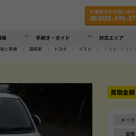
相場
手続き・ガイド
対応エリア
場と実績
>
国産車
>
トヨタ
>
イスト
>
トヨタ | イスト |
買取金額
メーカ
車種