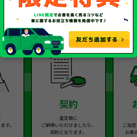
2
Step.3
契約
が
査定額に
します。
ご納得いただけましたら、
ご指定
契約となります。
お車