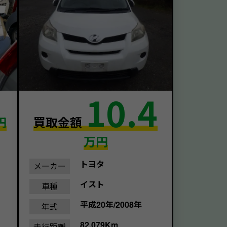
10.4
円
買取金額
万円
トヨタ
メーカー
イスト
車種
平成20年/2008年
年式
82,079Km
走行距離