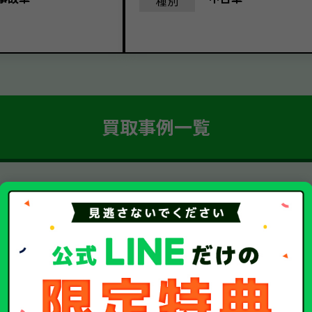
種別
買取事例一覧
簡単 5ステップ！
車・廃車・事故車買取