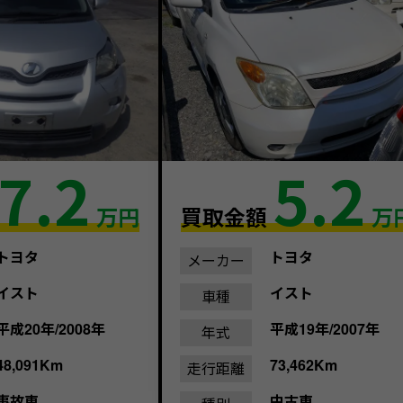
7.2
5.2
万円
買取金額
万
トヨタ
トヨタ
メーカー
イスト
イスト
車種
平成20年/2008年
平成19年/2007年
年式
48,091Km
73,462Km
走行距離
事故車
中古車