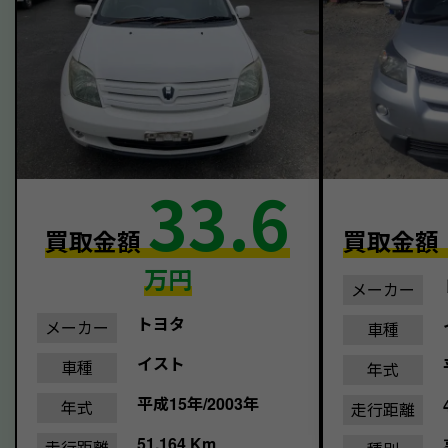
33.6
買取金額
買取金額
万円
メーカー
トヨタ
メーカー
車種
イスト
車種
年式
平成15年/2003年
年式
走行距離
51,164 Km
走行距離