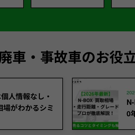
廃車・事故車のお役
202
定は個人情報なし・
N
相場がわかるシミ
0