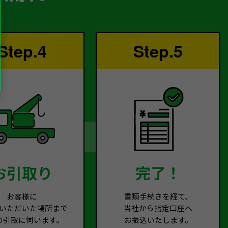
Step.4
Step.5
お引取り
完了！
お客様に
書類手続きを経て、
いただいた場所まで
当社から指定口座へ
の引取に伺います。
お振込いたします。