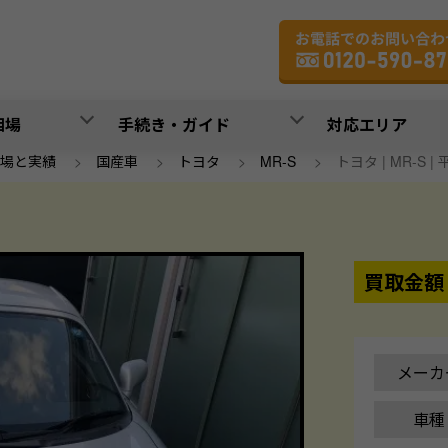
相場
手続き・ガイド
対応エリア
場と実績
>
国産車
>
トヨタ
>
MR-S
>
トヨタ | MR-S | 
買取金額
メーカ
車種