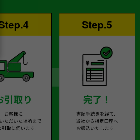
Step.4
Step.5
お引取り
完了！
お客様に
書類手続きを経て、
いただいた場所まで
当社から指定口座へ
の引取に伺います。
お振込いたします。