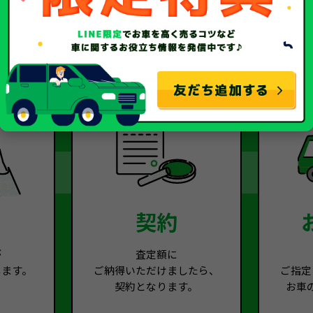
2
Step.3
契約
が
査定額に
します。
ご納得いただけましたら、
ご指定
契約となります。
お車