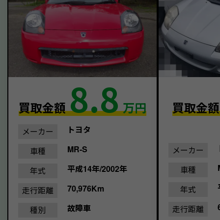
8.8
買取金額
万円
買取金
トヨタ
メーカー
MR-S
メーカー
車種
平成14年/2002年
車種
年式
70,976Km
年式
走行距離
故障車
走行距離
種別