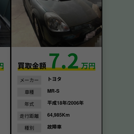
7.2
円
買取金額
万円
トヨタ
メーカー
MR-S
車種
平成18年/2006年
年式
64,985Km
走行距離
故障車
種別