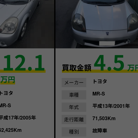
12.1
4.5
額
買取金額
万
万円
トヨタ
メーカー
トヨタ
MR-S
車種
MR-S
平成13年/2001年
年式
平成17年/2005年
71,503Km
走行距離
62,425Km
故障車
種別