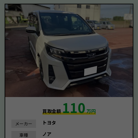
110
買取金額
万円
トヨタ
メーカー
ノア
車種