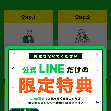
Step.1
Step.2
ご依頼
査定
お電話または査定フォー
査定のプロが
ムより
お電話で回答いたしま
ご依頼ください。
す。
Step.3
Step.4