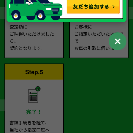
契約
お引取り
査定額に
お客様に
ご納得いただけました
ご指定いただいた場所ま
✕
ら、
で
契約となります。
お車の引取に伺います。
Step.5
完了！
書類手続きを経て、
当社から指定口座へ