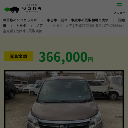
車買取のソコカラTOP
>
中古車・廃車・事故車の買取相場と実績
>
国産
車
>
トヨタ
>
ノア
>
トヨタ | ノア | 平成27年/2015年 | 274,286Km |
宮城県 | 故障車 | 買取実績
366,000
買取金額
円