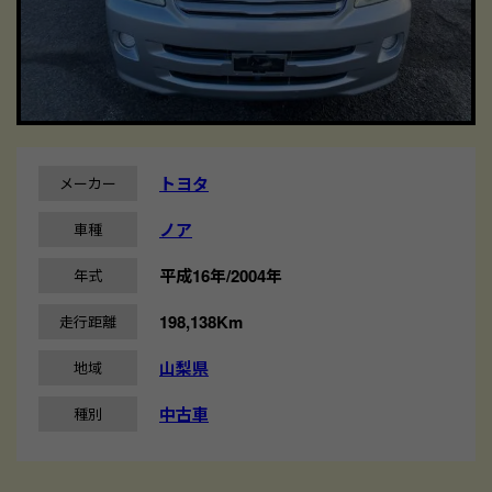
トヨタ
メーカー
ノア
車種
平成16年/2004年
年式
198,138Km
走行距離
山梨県
地域
中古車
種別