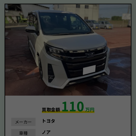
110
買取金額
万円
トヨタ
メーカー
ノア
車種