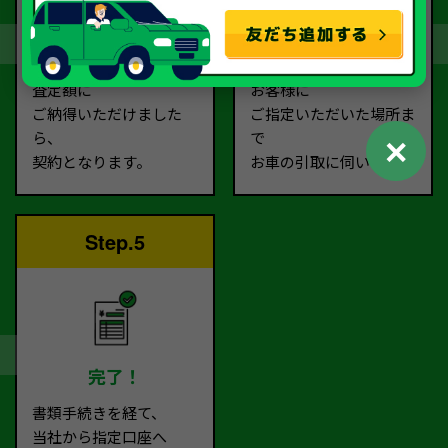
契約
お引取り
査定額に
お客様に
ご納得いただけました
ご指定いただいた場所ま
ら、
で
✕
契約となります。
お車の引取に伺います。
Step.5
完了！
書類手続きを経て、
当社から指定口座へ