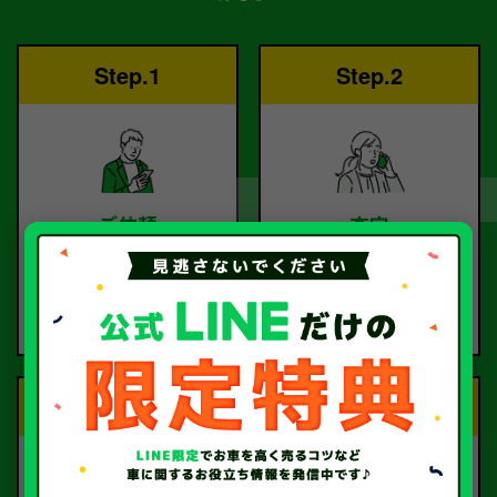
Step.1
Step.2
ご依頼
査定
お電話または査定フォー
査定のプロが
ムより
お電話で回答いたしま
ご依頼ください。
す。
Step.3
Step.4