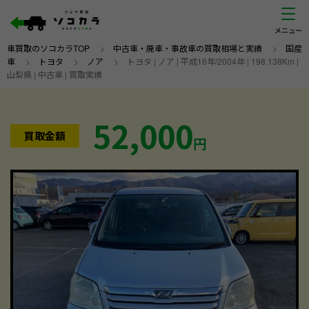
車買取のソコカラTOP
>
中古車・廃車・事故車の買取相場と実績
>
国産
車
>
トヨタ
>
ノア
>
トヨタ | ノア | 平成16年/2004年 | 198,138Km |
山梨県 | 中古車 | 買取実績
52,000
買取金額
円