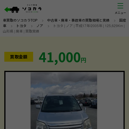
車買取のソコカラTOP
>
中古車・廃車・事故車の買取相場と実績
>
国産
車
>
トヨタ
>
ノア
>
トヨタ | ノア | 平成17年/2005年 | 125,629Km |
山形県 | 廃車 | 買取実績
41,000
買取金額
円