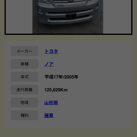
トヨタ
メーカー
ノア
車種
平成17年/2005年
年式
125,629Km
走行距離
山形県
地域
廃車
種別