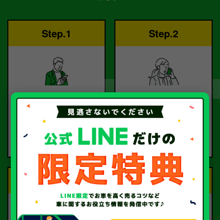
Step.1
Step.2
ご依頼
査定
お電話または査定フォー
査定のプロが
ムより
お電話で回答いたしま
ご依頼ください。
す。
Step.3
Step.4