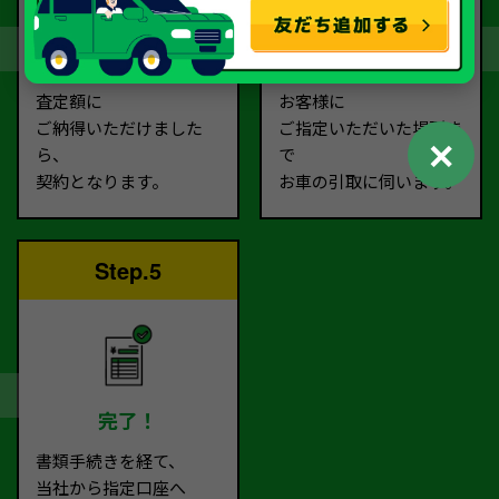
契約
お引取り
査定額に
お客様に
ご納得いただけました
ご指定いただいた場所ま
✕
ら、
で
契約となります。
お車の引取に伺います。
Step.5
完了！
書類手続きを経て、
当社から指定口座へ