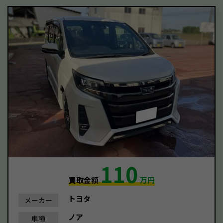
110
買取金額
万円
トヨタ
メーカー
ノア
車種