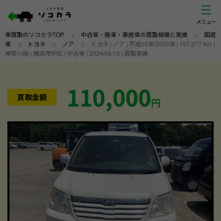
車買取のソコカラTOP
>
中古車・廃車・事故車の買取相場と実績
>
国産
車
>
トヨタ
>
ノア
>
トヨタ | ノア | 平成15年/2003年 | 157,277 Km |
神奈川県 | 横浜市中区 | 中古車 | 2024/06/19 | 買取実績
110,000
買取金額
円