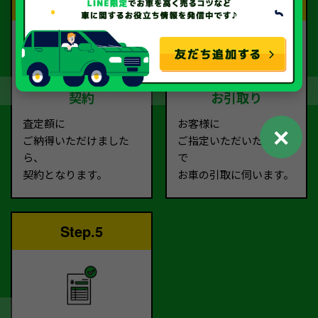
Step.3
Step.4
契約
お引取り
査定額に
お客様に
✕
ご納得いただけました
ご指定いただいた場所ま
ら、
で
契約となります。
お車の引取に伺います。
Step.5