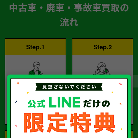
中古車・廃車・事故車買取の
流れ
Step.1
Step.2
ご依頼
査定
お電話または査定フォー
査定のプロが
ムより
お電話で回答いたしま
ご依頼ください。
す。