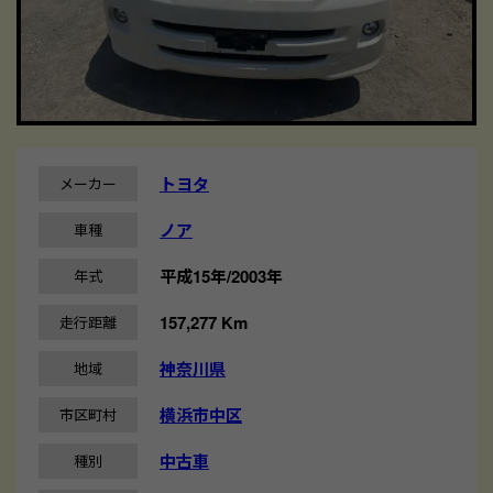
トヨタ
メーカー
ノア
車種
平成15年/2003年
年式
157,277 Km
走行距離
神奈川県
地域
横浜市中区
市区町村
中古車
種別