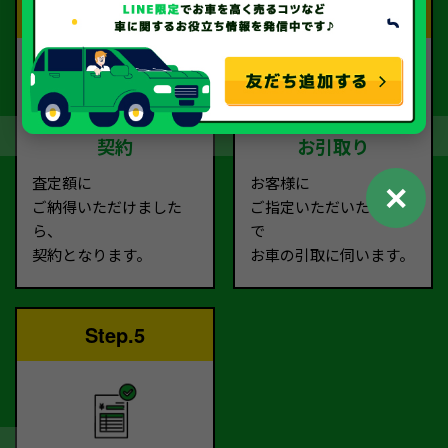
Step.3
Step.4
契約
お引取り
査定額に
お客様に
✕
ご納得いただけました
ご指定いただいた場所ま
ら、
で
契約となります。
お車の引取に伺います。
Step.5