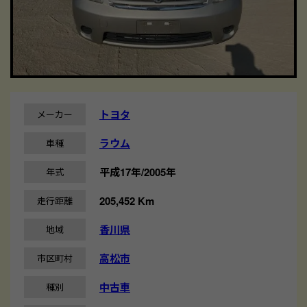
トヨタ
メーカー
ラウム
車種
平成17年/2005年
年式
205,452 Km
走行距離
香川県
地域
高松市
市区町村
中古車
種別