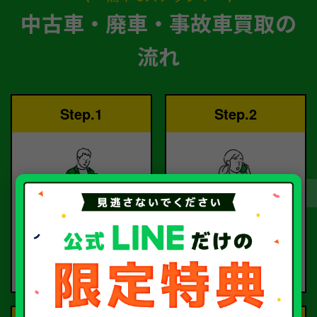
中古車・廃車・事故車買取の
流れ
Step.1
Step.2
ご依頼
査定
お電話または査定フォー
査定のプロが
ムより
お電話で回答いたしま
ご依頼ください。
す。