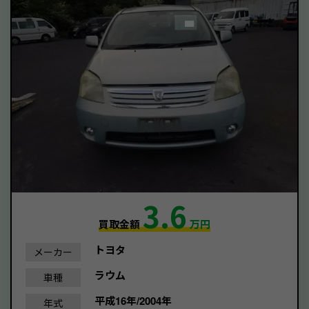
3.6
買取金額
万円
トヨタ
メーカー
ラウム
車種
平成16年/2004年
年式