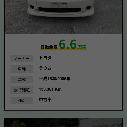
6.6
買取金額
万円
トヨタ
メーカー
ラウム
車種
平成18年/2006年
年式
133,361 Km
走行距離
中古車
種別