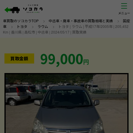
車買取のソコカラTOP
>
中古車・廃車・事故車の買取相場と実績
>
国産
車
>
トヨタ
>
ラウム
>
トヨタ | ラウム | 平成17年/2005年 | 205,452
Km | 香川県 | 高松市 | 中古車 | 2024/05/17 | 買取実績
99,000
買取金額
円