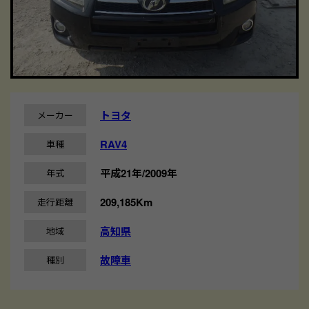
トヨタ
メーカー
RAV4
車種
平成21年/2009年
年式
209,185Km
走行距離
高知県
地域
故障車
種別