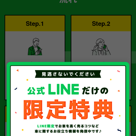
Step.1
Step.2
ご依頼
査定
お電話または査定フォー
査定のプロが
ムより
お電話で回答いたしま
ご依頼ください。
す。
Step.3
Step.4