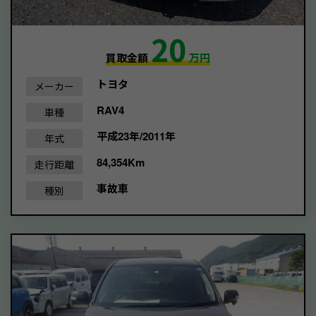
20
買取金額
万円
トヨタ
メーカー
RAV4
車種
平成23年/2011年
年式
84,354Km
走行距離
事故車
種別