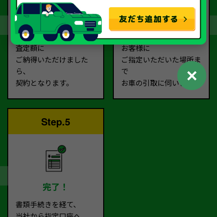
契約
お引取り
査定額に
お客様に
ご納得いただけました
ご指定いただいた場所ま
✕
ら、
で
契約となります。
お車の引取に伺います。
Step.5
完了！
書類手続きを経て、
当社から指定口座へ