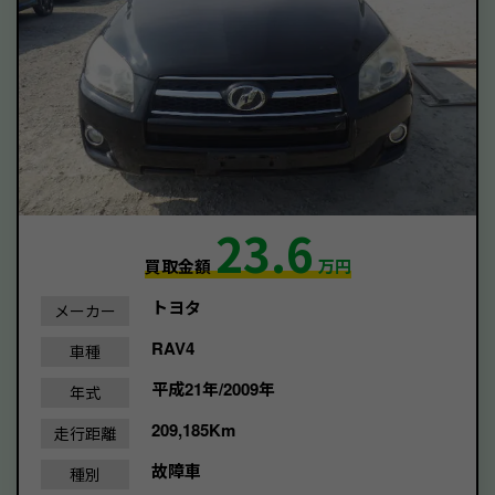
23.6
買取金額
万円
トヨタ
メーカー
RAV4
車種
平成21年/2009年
年式
209,185Km
走行距離
故障車
種別