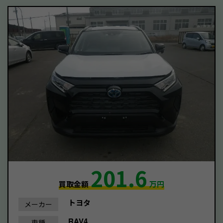
201.6
買取金額
万円
トヨタ
メーカー
RAV4
車種