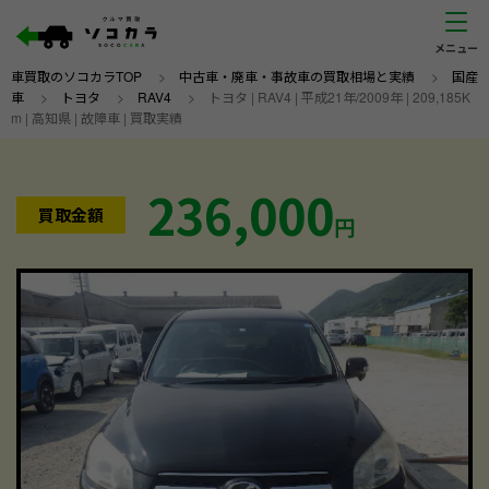
車買取のソコカラTOP
>
中古車・廃車・事故車の買取相場と実績
>
国産
車
>
トヨタ
>
RAV4
>
トヨタ | RAV4 | 平成21年/2009年 | 209,185K
m | 高知県 | 故障車 | 買取実績
236,000
買取金額
円