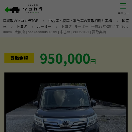
車買取のソコカラTOP
>
中古車・廃車・事故車の買取相場と実績
>
国産
車
>
トヨタ
>
ルーミー
>
トヨタ | ルーミー | 平成29年/2017年 | 30,5
00km | 大阪府 | osaka/takatsukishi | 中古車 | 2025/10/1 | 買取実績
950,000
買取金額
円