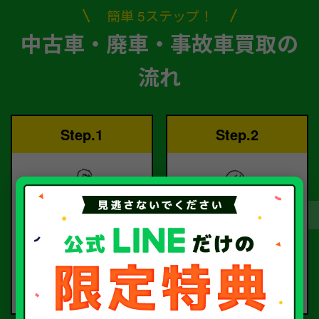
簡単 5ステップ！
中古車・廃車・事故車買取の
流れ
Step.1
Step.2
ご依頼
査定
お電話または査定フォー
査定のプロが
ムより
お電話で回答いたしま
ご依頼ください。
す。