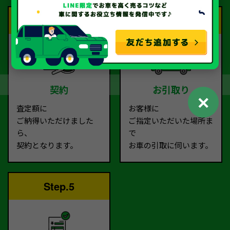
Step.3
Step.4
契約
お引取り
✕
査定額に
お客様に
ご納得いただけました
ご指定いただいた場所ま
ら、
で
契約となります。
お車の引取に伺います。
Step.5