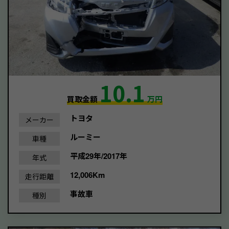
10.1
買取金額
万円
トヨタ
メーカー
ルーミー
車種
平成29年/2017年
年式
12,006Km
走行距離
事故車
種別