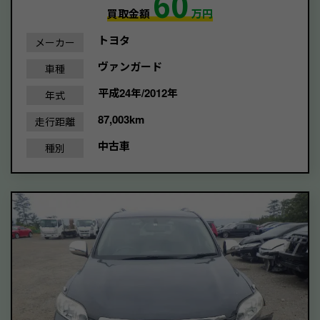
60
買取金額
万円
トヨタ
メーカー
ヴァンガード
車種
平成24年/2012年
年式
87,003km
走行距離
中古車
種別