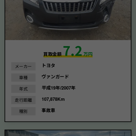
7.2
買取金額
万円
トヨタ
メーカー
ヴァンガード
車種
平成19年/2007年
年式
107,878Km
走行距離
事故車
種別