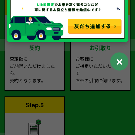
Step.3
Step.4
契約
お引取り
✕
査定額に
お客様に
ご納得いただけました
ご指定いただいた場所ま
ら、
で
契約となります。
お車の引取に伺います。
Step.5