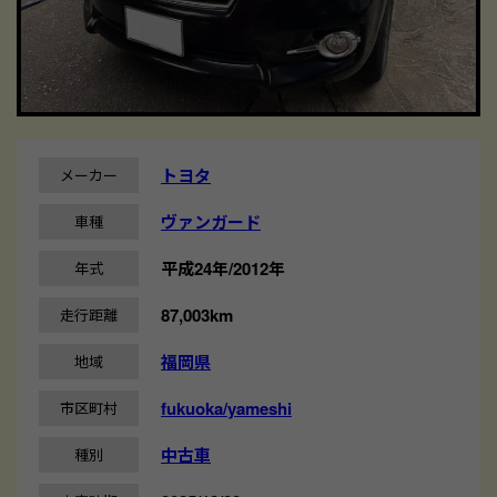
トヨタ
メーカー
ヴァンガード
車種
平成24年/2012年
年式
87,003km
走行距離
福岡県
地域
fukuoka/yameshi
市区町村
中古車
種別