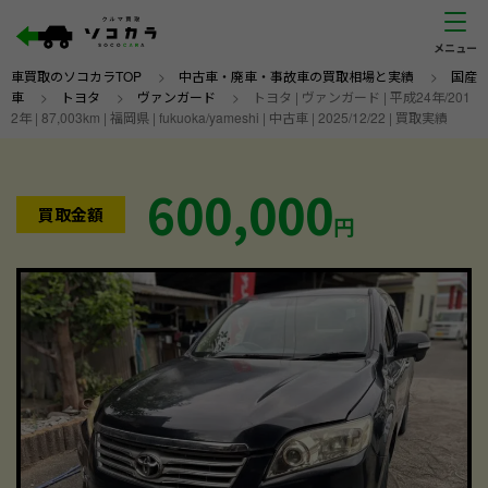
車買取のソコカラTOP
>
中古車・廃車・事故車の買取相場と実績
>
国産
車
>
トヨタ
>
ヴァンガード
>
トヨタ | ヴァンガード | 平成24年/201
2年 | 87,003km | 福岡県 | fukuoka/yameshi | 中古車 | 2025/12/22 | 買取実績
600,000
買取金額
円