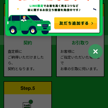
Step.3
Step.4
契約
お引取り
✕
査定額に
お客様に
ご納得いただけました
ご指定いただいた場所ま
ら、
で
契約となります。
お車の引取に伺います。
Step.5