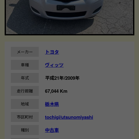
トヨタ
メーカー
ヴィッツ
車種
平成21年/2009年
年式
67,044 Km
走行距離
栃木県
地域
tochigi/utsunomiyashi
市区町村
中古車
種別