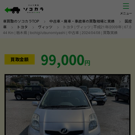
車買取のソコカラTOP
>
中古車・廃車・事故車の買取相場と実績
>
国産
車
>
トヨタ
>
ヴィッツ
>
トヨタ | ヴィッツ | 平成21年/2009年 | 67,0
44 Km | 栃木県 | tochigi/utsunomiyashi | 中古車 | 2024/04/08 | 買取実績
99,000
買取金額
円