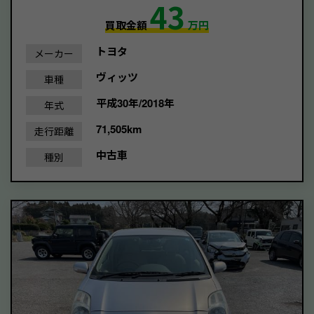
43
買取金額
万円
トヨタ
メーカー
ヴィッツ
車種
平成30年/2018年
年式
71,505km
走行距離
中古車
種別