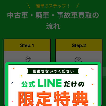
簡単 5ステップ！
中古車・廃車・事故車買取の
流れ
Step.1
Step.2
ご依頼
査定
お電話または査定フォー
査定のプロが
ムより
お電話で回答いたしま
ご依頼ください。
す。