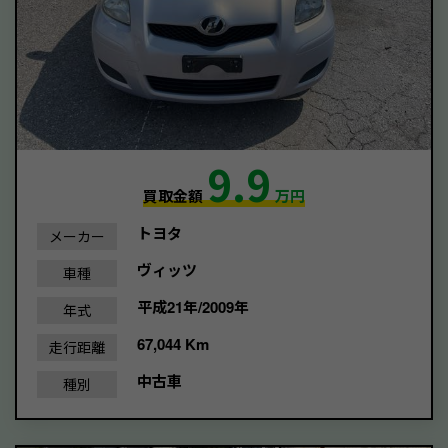
9.9
買取金額
万円
トヨタ
メーカー
ヴィッツ
車種
平成21年/2009年
年式
67,044 Km
走行距離
中古車
種別