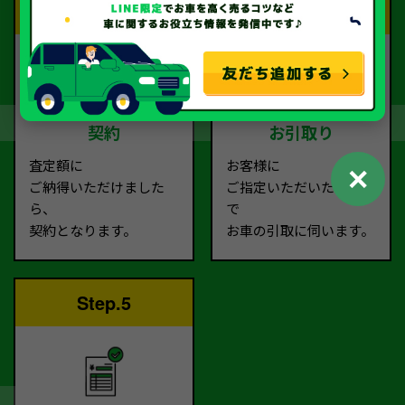
Step.3
Step.4
契約
お引取り
査定額に
お客様に
✕
ご納得いただけました
ご指定いただいた場所ま
ら、
で
契約となります。
お車の引取に伺います。
Step.5