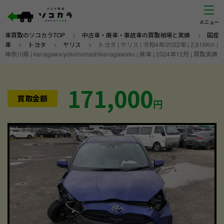
車買取のソコカラTOP
>
中古車・廃車・事故車の買取相場と実績
>
国産
車
>
トヨタ
>
ヤリス
>
トヨタ | ヤリス | 令和4年/2022年 | 2,616Km |
神奈川県 | kanagawa/yokohamashikanagawaku | 廃車 | 2024年12月 | 買取実績
171,000
買取金額
円