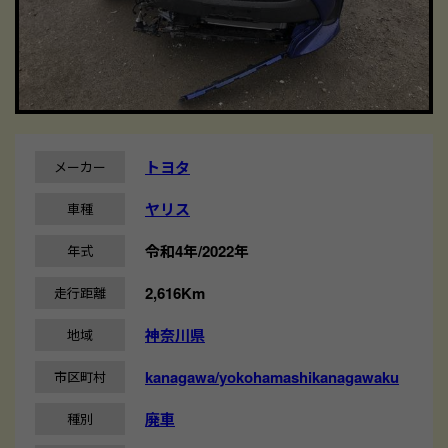
トヨタ
メーカー
ヤリス
車種
令和4年/2022年
年式
2,616Km
走行距離
神奈川県
地域
kanagawa/yokohamashikanagawaku
市区町村
廃車
種別