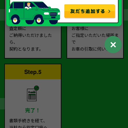
契約
お引取り
査定額に
お客様に
ご納得いただけました
ご指定いただいた場所ま
✕
ら、
で
契約となります。
お車の引取に伺います。
Step.5
完了！
書類手続きを経て、
当社から指定口座へ