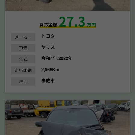
27.3
買取金額
万円
トヨタ
メーカー
ヤリス
車種
令和4年/2022年
年式
2,968Km
走行距離
事故車
種別