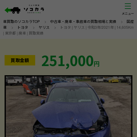
車買取のソコカラTOP
>
中古車・廃車・事故車の買取相場と実績
>
国産
車
>
トヨタ
>
ヤリス
>
トヨタ | ヤリス | 令和3年/2021年 | 14,605Km
| 東京都 | 廃車 | 買取実績
251,000
買取金額
円