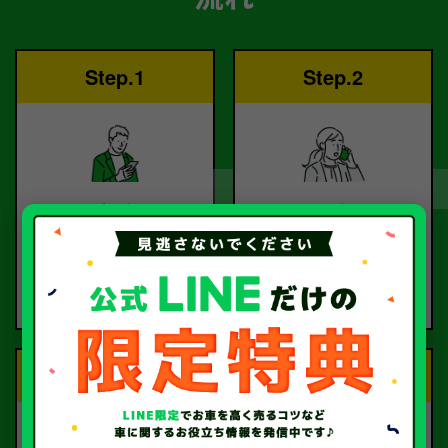
Step.1
Step.2
ご依頼
査定
お電話または査定フォー
査定のプロが
ムより
お電話で回答いたしま
ご依頼ください。
す。
Step.3
Step.4