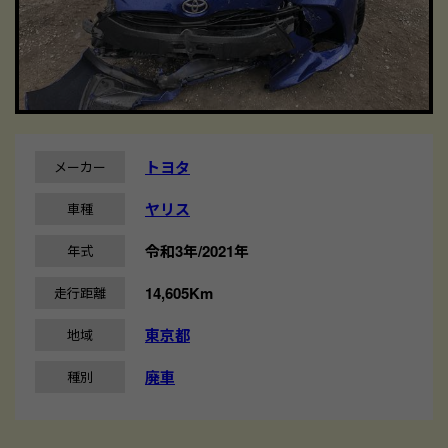
トヨタ
メーカー
ヤリス
車種
令和3年/2021年
年式
14,605Km
走行距離
東京都
地域
廃車
種別