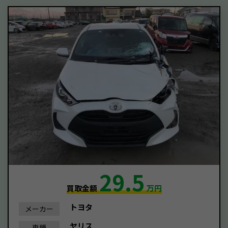
29.5
買取金額
万円
トヨタ
メーカー
ヤリス
車種