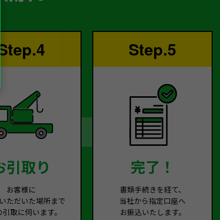
Step.4
Step.5
お引取り
完了！
お客様に
書類手続きを経て、
いただいた場所まで
当社から指定口座へ
の引取に伺います。
お振込いたします。