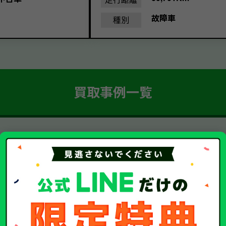
故障車
種別
買取事例一覧
簡単 5ステップ！
車・廃車・事故車買取