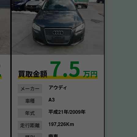
2
7.5
買取金額
万円
アウディ
メーカー
A3
車種
平成21年/2009年
年式
197,226Km
走行距離
廃車