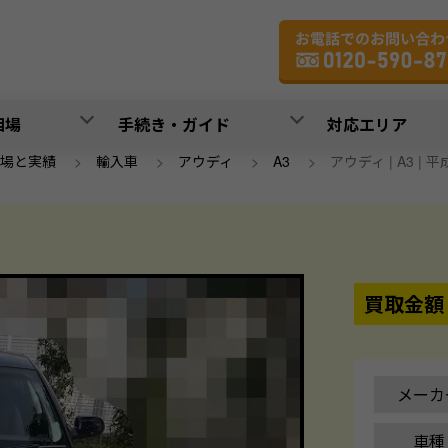
相場
手続き・ガイド
対応エリア
場と実績
>
輸入車
>
アウディ
>
A3
>
アウディ | A3 | 平成2
買取金額
メーカ
車種