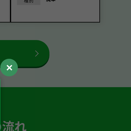
種別
✕
の流れ