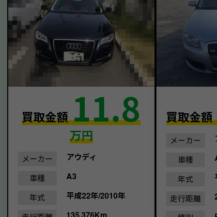
11.8
買取金額
買取金額
万円
メーカー
アウディ
メーカー
車種
A3
車種
年式
平成22年/2010年
年式
走行距離
135,376Km
走行距離