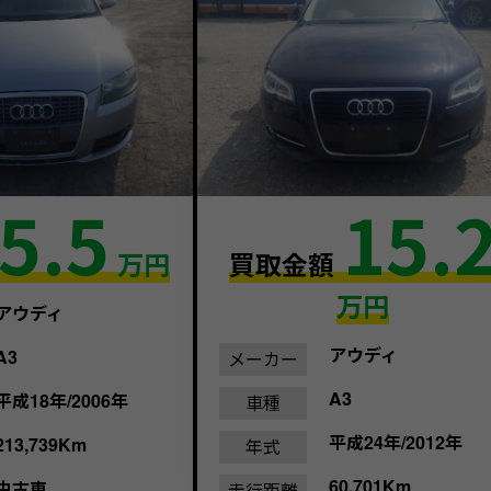
5.5
15.
万円
買取金額
万円
アウディ
アウディ
A3
メーカー
A3
平成18年/2006年
車種
平成24年/2012年
213,739Km
年式
60,701Km
中古車
走行距離