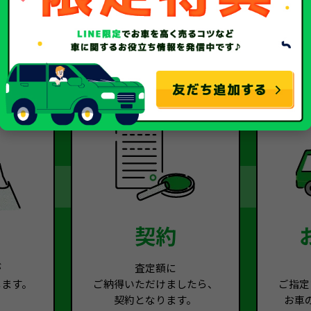
2
Step.3
契約
が
査定額に
します。
ご納得いただけましたら、
ご指定
契約となります。
お車