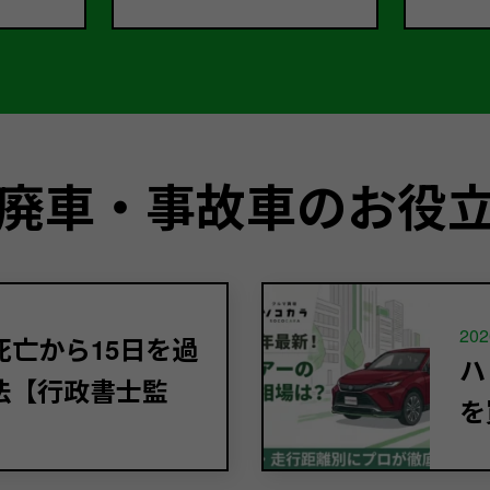
廃車・事故車のお役
202
亡から15日を過
ハ
法【行政書士監
を