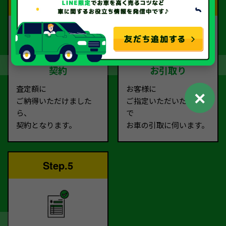
Step.3
Step.4
契約
お引取り
査定額に
お客様に
✕
ご納得いただけました
ご指定いただいた場所ま
ら、
で
契約となります。
お車の引取に伺います。
Step.5