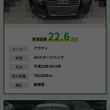
22.6
買取金額
万円
アウディ
メーカー
A5スポーツバック
車種
平成22年/2010年
年式
103,922Km
走行距離
故障車
種別