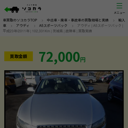
車買取のソコカラTOP
>
中古車・廃車・事故車の買取相場と実績
>
輸入
車
>
アウディ
>
A5スポーツバック
>
アウディ | A5スポーツバック |
平成23年/2011年 | 102,331Km | 茨城県 | 故障車 | 買取実績
72,000
買取金額
円