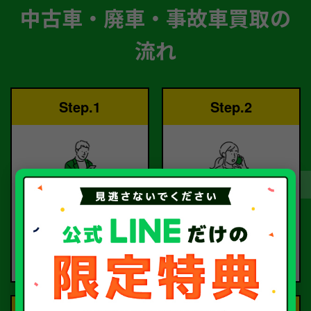
中古車・廃車・事故車買取の
流れ
Step.1
Step.2
ご依頼
査定
お電話または査定フォー
査定のプロが
ムより
お電話で回答いたしま
ご依頼ください。
す。