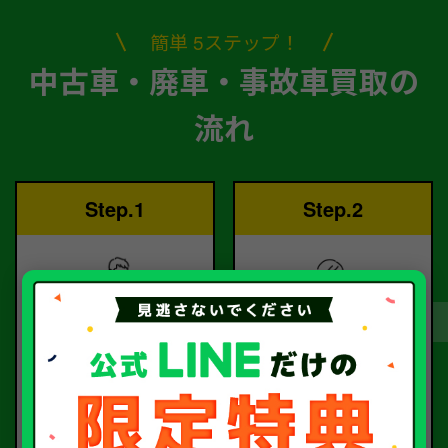
簡単 5ステップ！
中古車・廃車・事故車買取の
流れ
Step.1
Step.2
ご依頼
査定
お電話または査定フォー
査定のプロが
ムより
お電話で回答いたしま
ご依頼ください。
す。