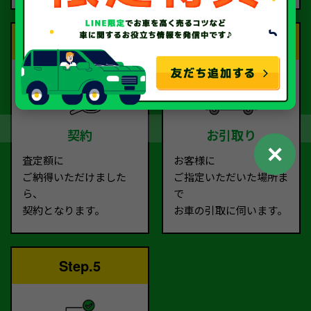
Step.3
Step.4
契約
お引取り
✕
査定額に
お客様に
ご納得いただけました
ご指定いただいた場所ま
ら、
で
契約となります。
お車の引取に伺います。
Step.5