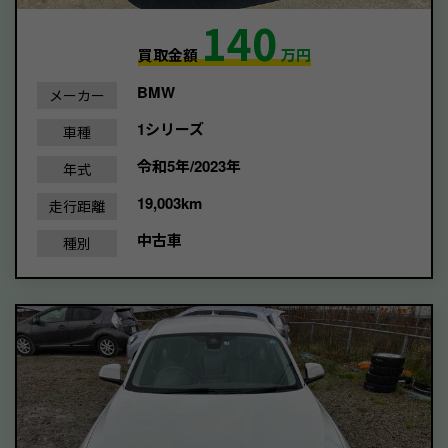
140
買取金額
万円
BMW
メーカー
1シリーズ
車種
令和5年/2023年
年式
19,003km
走行距離
中古車
種別