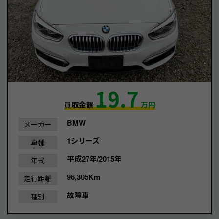
19.7
買取金額
万円
BMW
メーカー
1シリーズ
車種
平成27年/2015年
年式
96,305Km
走行距離
故障車
種別