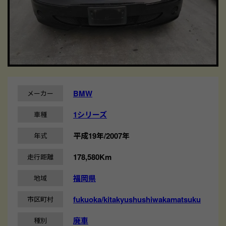
BMW
メーカー
1シリーズ
車種
平成19年/2007年
年式
178,580Km
走行距離
福岡県
地域
fukuoka/kitakyushushiwakamatsuku
市区町村
廃車
種別