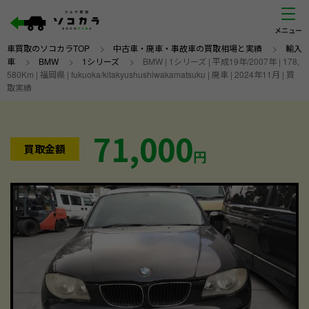
車買取のソコカラTOP
>
中古車・廃車・事故車の買取相場と実績
>
輸入
車
>
BMW
>
1シリーズ
>
BMW | 1シリーズ | 平成19年/2007年 | 178,
580Km | 福岡県 | fukuoka/kitakyushushiwakamatsuku | 廃車 | 2024年11月 | 買
取実績
71,000
買取金額
円