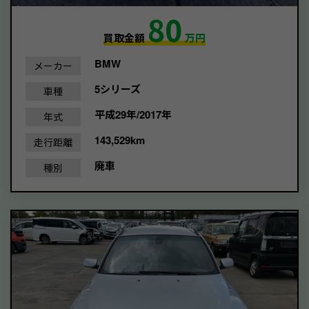
80
買取金額
万円
BMW
メーカー
5シリーズ
車種
平成29年/2017年
年式
143,529km
走行距離
廃車
種別