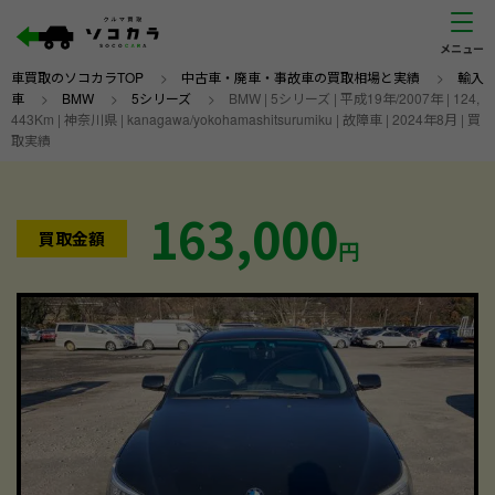
車買取のソコカラTOP
>
中古車・廃車・事故車の買取相場と実績
>
輸入
車
>
BMW
>
5シリーズ
>
BMW | 5シリーズ | 平成19年/2007年 | 124,
443Km | 神奈川県 | kanagawa/yokohamashitsurumiku | 故障車 | 2024年8月 | 買
取実績
163,000
買取金額
円