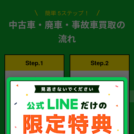
簡単 5ステップ！
中古車・廃車・事故車買取の
流れ
Step.1
Step.2
ご依頼
査定
お電話または査定フォー
査定のプロが
ムより
お電話で回答いたしま
ご依頼ください。
す。