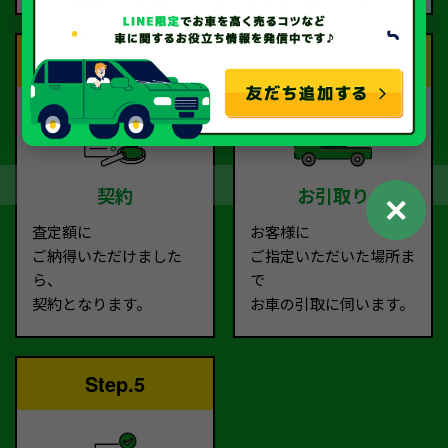
Step.3
Step.4
契約
お引取り
✕
査定額に
お客様に
ご納得いただけました
ご指定いただいた場所ま
ら、
で
契約となります。
お車の引取に伺います。
Step.5