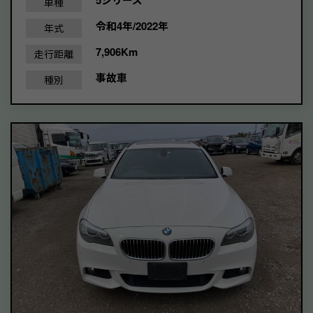
5シリーズ
車種
令和4年/2022年
年式
7,906Km
走行距離
事故車
種別