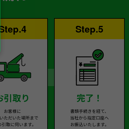
Step.4
Step.5
お引取り
完了！
お客様に
書類手続きを経て、
いただいた場所まで
当社から指定口座へ
の引取に伺います。
お振込いたします。