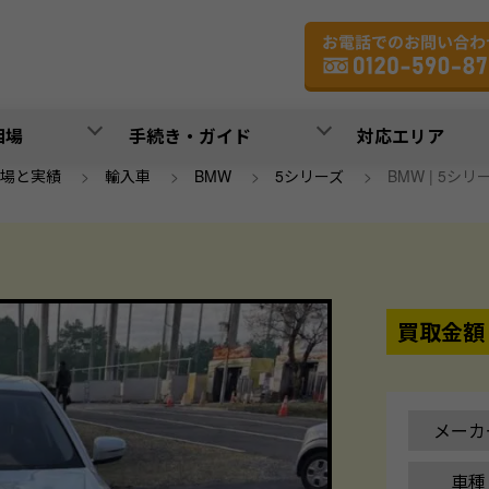
相場
手続き・ガイド
対応エリア
場と実績
>
輸入車
>
BMW
>
5シリーズ
>
BMW | 5シリーズ 
買取金額
メーカ
車種