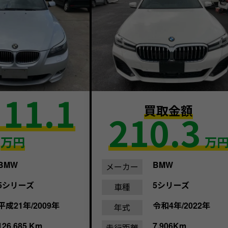
11.1
買取金額
210.3
額
万円
万
BMW
BMW
メーカー
5シリーズ
5シリーズ
車種
平成21年/2009年
令和4年/2022年
年式
126,685 Km
7,906Km
走行距離