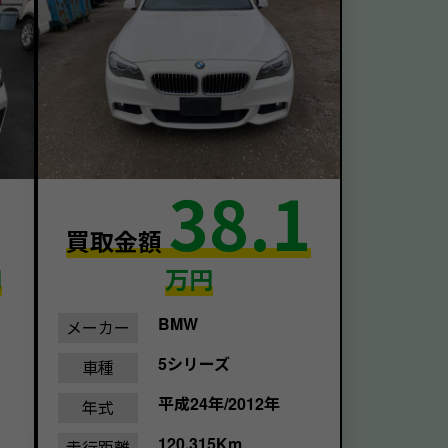
38.1
買取金額
円
万円
BMW
メーカー
5シリーズ
車種
平成24年/2012年
年式
120,315Km
走行距離