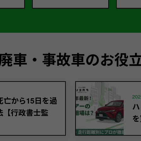
廃車・事故車のお役
202
亡から15日を過
ハ
法【行政書士監
を