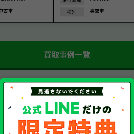
中古車
事故車
種別
買取事例一覧
簡単 5ステップ！
車・廃車・事故車買取