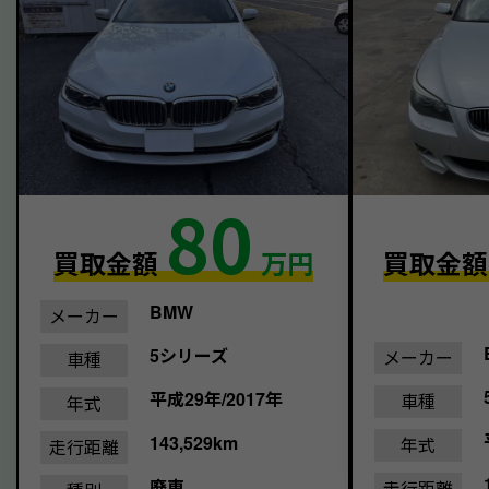
80
買取金額
万円
買取金
BMW
メーカー
5シリーズ
メーカー
車種
平成29年/2017年
車種
年式
143,529km
年式
走行距離
廃車
走行距離