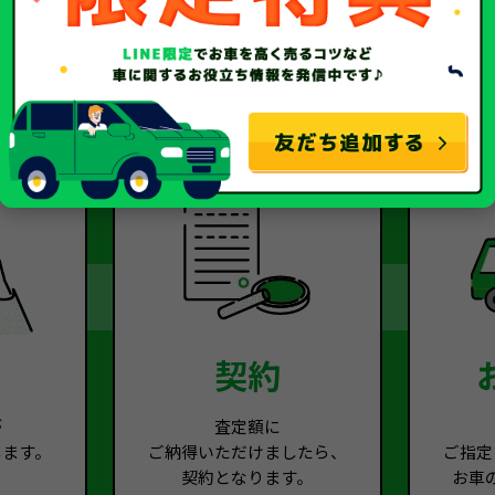
2
Step.3
契約
が
査定額に
します。
ご納得いただけましたら、
ご指定
契約となります。
お車