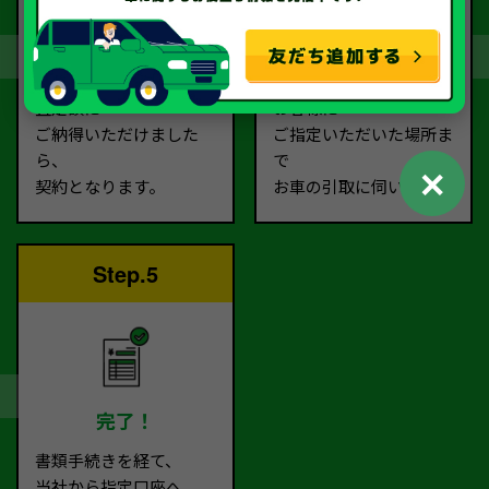
契約
お引取り
査定額に
お客様に
ご納得いただけました
ご指定いただいた場所ま
ら、
で
✕
契約となります。
お車の引取に伺います。
Step.5
完了！
書類手続きを経て、
当社から指定口座へ