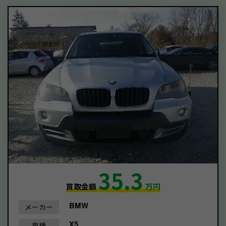
35.3
買取金額
万円
BMW
メーカー
X5
車種