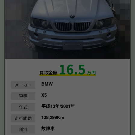
16.5
買取金額
万円
BMW
メーカー
X5
車種
平成13年/2001年
年式
138,299Km
走行距離
故障車
種別