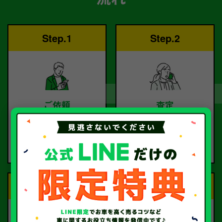
Step.1
Step.2
ご依頼
査定
お電話または査定フォー
査定のプロが
ムより
お電話で回答いたしま
ご依頼ください。
す。
Step.3
Step.4