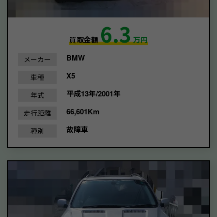
6.3
買取金額
万円
BMW
メーカー
X5
車種
平成13年/2001年
年式
66,601Km
走行距離
故障車
種別