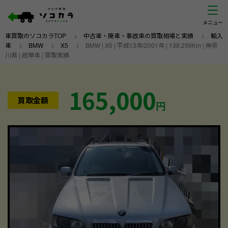
車買取のソコカラTOP
>
中古車・廃車・事故車の買取相場と実績
>
輸入
車
>
BMW
>
X5
>
BMW | X5 | 平成13年/2001年 | 138,299Km | 神奈
川県 | 故障車 | 買取実績
165,000
買取金額
円