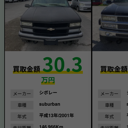
30.3
買取金額
買取金
万円
シボレー
メーカー
メーカー
suburban
車種
車種
平成13年/2001年
年式
年式
146,966Km
走行距離
走行距離