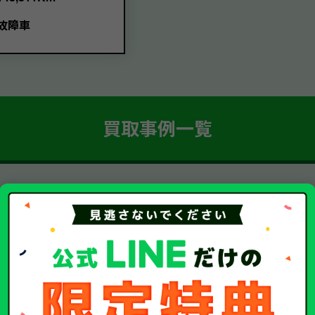
故障車
買取事例一覧
簡単 5ステップ！
車・廃車・事故車買取