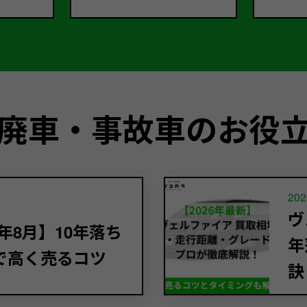
廃車・事故車のお役
202
ヴ
年8月】10年落ち
年
で高く売るコツ
訣