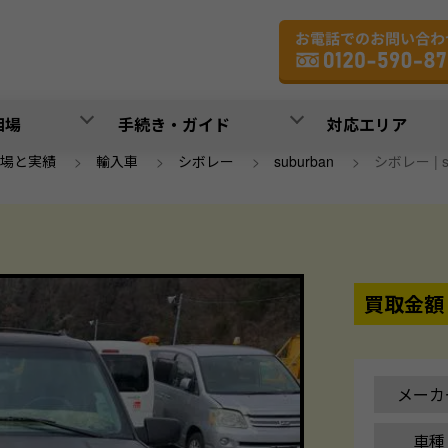
相場
手続き・ガイド
対応エリア
場と実績
>
輸入車
>
シボレー
>
suburban
>
シボレー | s
買取金額
メーカ
車種