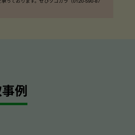
ております。ぜひソコカラ（0120-590-87
｣
取事例