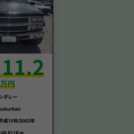
11.2
額
万円
シボレー
suburban
平成15年/2003年
148,811Km