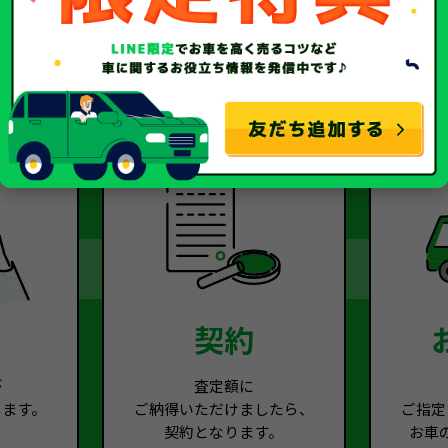
2
Step.3
契約
が
査定額に
します。
ご納得いただけましたら、
ご指定
契約となります。
お車