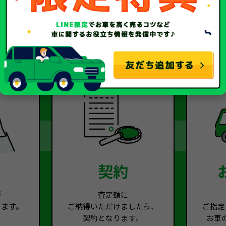
2
Step.3
契約
が
査定額に
します。
ご納得いただけましたら、
ご指定
契約となります。
お車