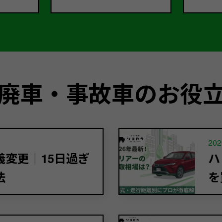
廃車・事故車のお役
202
変更｜15日過ぎ
ハ
法
を