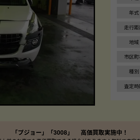
年式
走行距
地域
市区町
種別
査定時
「プジョー」「3008」 高価買取実施中！