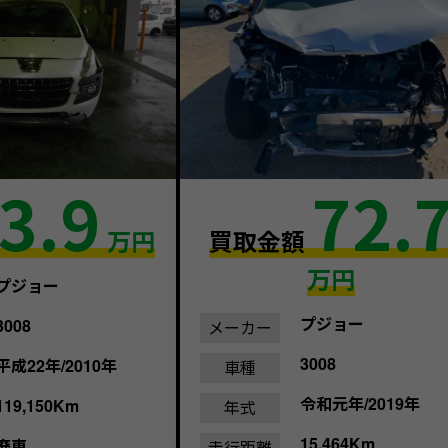
3.9
72.
万円
買取金額
万円
プジョー
プジョー
3008
メーカー
3008
平成22年/2010年
車種
令和元年/2019年
119,150Km
年式
15,464Km
廃車
走行距離