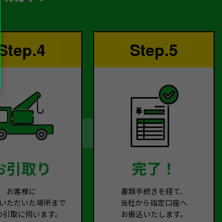
Step.4
Step.5
お引取り
完了！
お客様に
書類手続きを経て、
いただいた場所まで
当社から指定口座へ
の引取に伺います。
お振込いたします。