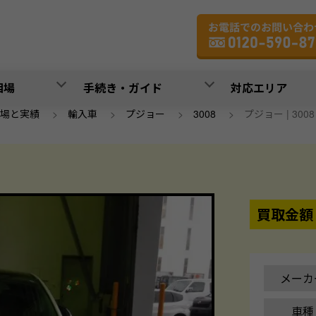
相場
手続き・ガイド
対応エリア
場と実績
>
輸入車
>
プジョー
>
3008
>
プジョー | 3008 |
買取金額
メーカ
車種