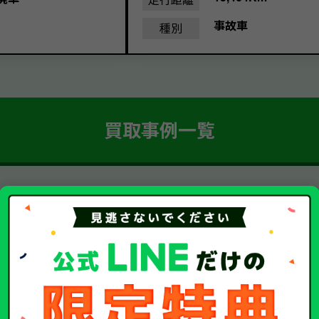
事故車
種別
買取事例一覧
簡単 5ステップ！
車・廃車・事故車買取