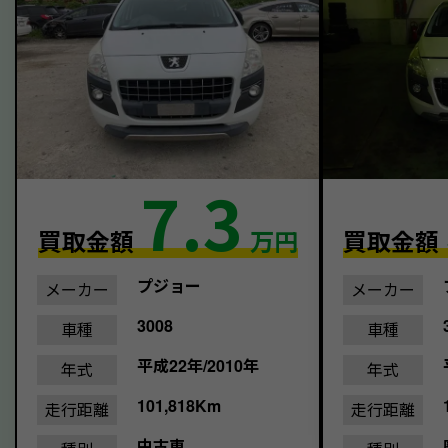
7.3
買取金額
万円
買取金額
プジョー
メーカー
メーカー
3008
車種
車種
平成22年/2010年
年式
年式
101,818Km
走行距離
走行距離
中古車