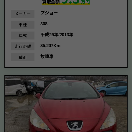
買取金額
万円
プジョー
メーカー
308
車種
平成25年/2013年
年式
85,207Km
走行距離
故障車
種別