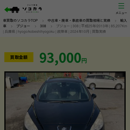
車買取のソコカラTOP
>
中古車・廃車・事故車の買取相場と実績
>
輸入
車
>
プジョー
>
308
>
プジョー | 308 | 平成25年/2013年 | 85,207Km
| 兵庫県 | hyogo/kobeshihyogoku | 故障車 | 2024年10月 | 買取実績
93,000
買取金額
円