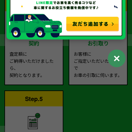
Step.3
Step.4
契約
お引取り
査定額に
お客様に
✕
ご納得いただけました
ご指定いただいた場所ま
ら、
で
契約となります。
お車の引取に伺います。
Step.5