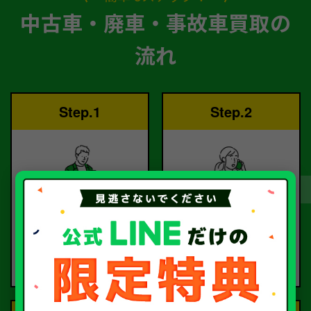
中古車・廃車・事故車買取の
流れ
Step.1
Step.2
ご依頼
査定
お電話または査定フォー
査定のプロが
ムより
お電話で回答いたしま
ご依頼ください。
す。