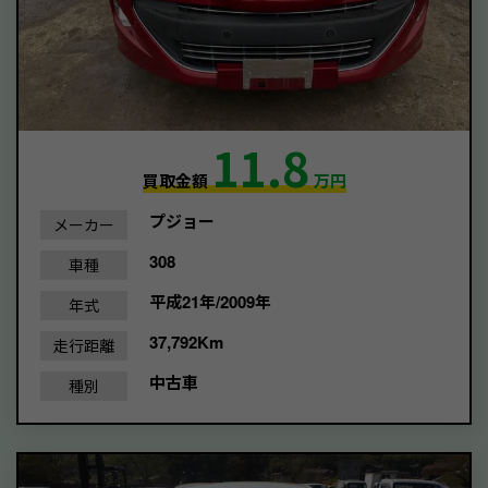
11.8
買取金額
万円
プジョー
メーカー
308
車種
平成21年/2009年
年式
37,792Km
走行距離
中古車
種別