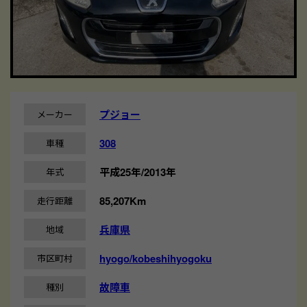
プジョー
メーカー
308
車種
平成25年/2013年
年式
85,207Km
走行距離
兵庫県
地域
hyogo/kobeshihyogoku
市区町村
故障車
種別