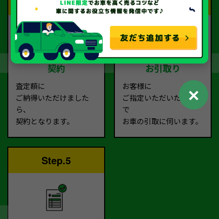
Step.3
Step.4
契約
お引取り
査定額に
お客様に
✕
ご納得いただけました
ご指定いただいた場所ま
ら、
で
契約となります。
お車の引取に伺います。
Step.5