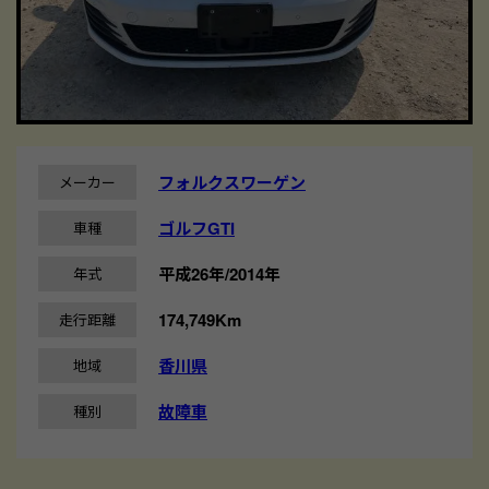
フォルクスワーゲン
メーカー
ゴルフGTI
車種
平成26年/2014年
年式
174,749Km
走行距離
香川県
地域
故障車
種別