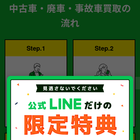
中古車・廃車・事故車買取の
流れ
Step.1
Step.2
ご依頼
査定
お電話または査定フォー
査定のプロが
ムより
お電話で回答いたしま
ご依頼ください。
す。