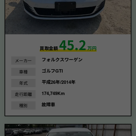
45.2
買取金額
万円
フォルクスワーゲン
メーカー
ゴルフGTI
車種
平成26年/2014年
年式
174,749Km
走行距離
故障車
種別