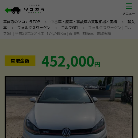
車買取のソコカラTOP
>
中古車・廃車・事故車の買取相場と実績
>
輸入
車
>
フォルクスワーゲン
>
ゴルフGTI
>
フォルクスワーゲン | ゴル
フGTI | 平成26年/2014年 | 174,749Km | 香川県 | 故障車 | 買取実績
452,000
買取金額
円