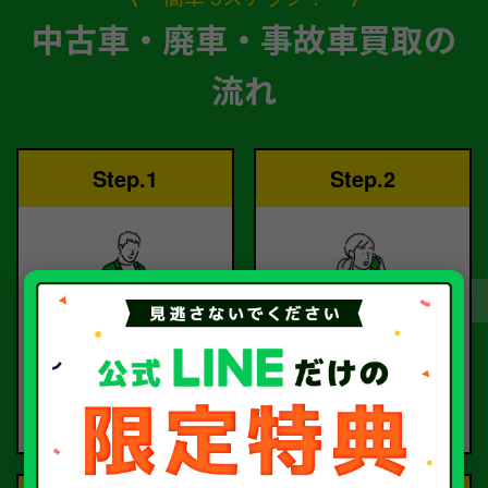
中古車・廃車・事故車買取の
流れ
Step.1
Step.2
ご依頼
査定
お電話または査定フォー
査定のプロが
ムより
お電話で回答いたしま
ご依頼ください。
す。