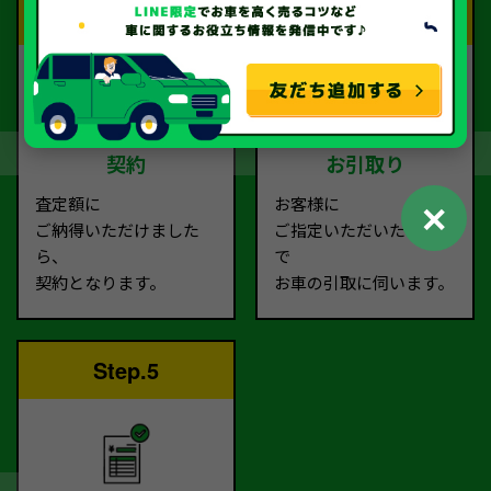
Step.3
Step.4
契約
お引取り
査定額に
お客様に
✕
ご納得いただけました
ご指定いただいた場所ま
ら、
で
契約となります。
お車の引取に伺います。
Step.5