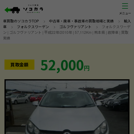
車買取のソコカラTOP
>
中古車・廃車・事故車の買取相場と実績
>
輸入
車
>
フォルクスワーゲン
>
ゴルフヴァリアント
>
フォルクスワーゲ
ン | ゴルフヴァリアント | 平成22年/2010年 | 57,112Km | 熊本県 | 故障車 | 買取
実績
52,000
買取金額
円