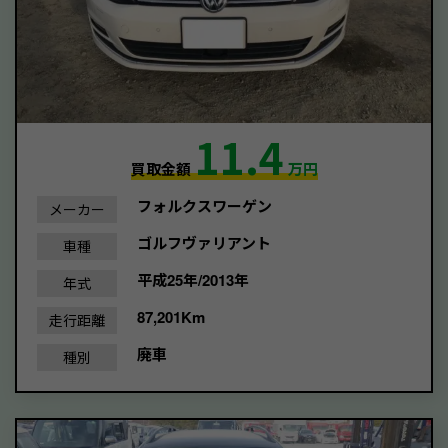
11.4
買取金額
万円
フォルクスワーゲン
メーカー
ゴルフヴァリアント
車種
平成25年/2013年
年式
87,201Km
走行距離
廃車
種別