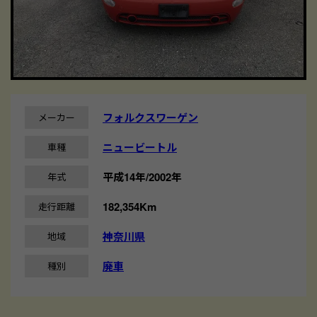
フォルクスワーゲン
メーカー
ニュービートル
車種
平成14年/2002年
年式
182,354Km
走行距離
神奈川県
地域
廃車
種別