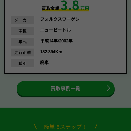
3.8
買取金額
万円
フォルクスワーゲン
メーカー
ニュービートル
車種
平成14年/2002年
年式
182,354Km
走行距離
廃車
種別
買取事例一覧
簡単 5ステップ！