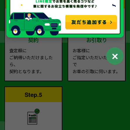
Step.3
Step.4
契約
お引取り
査定額に
お客様に
✕
ご納得いただけました
ご指定いただいた場所ま
ら、
で
契約となります。
お車の引取に伺います。
Step.5