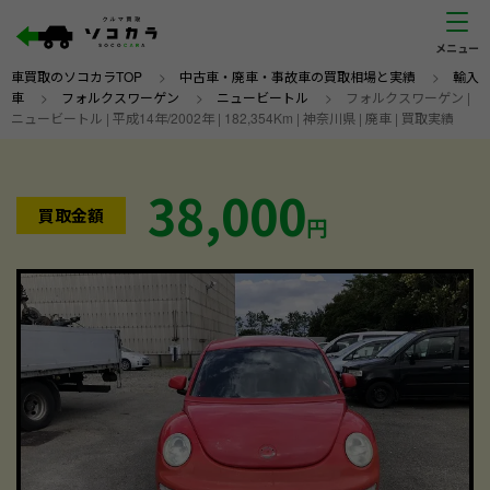
車買取のソコカラTOP
>
中古車・廃車・事故車の買取相場と実績
>
輸入
車
>
フォルクスワーゲン
>
ニュービートル
>
フォルクスワーゲン |
ニュービートル | 平成14年/2002年 | 182,354Km | 神奈川県 | 廃車 | 買取実績
38,000
買取金額
円