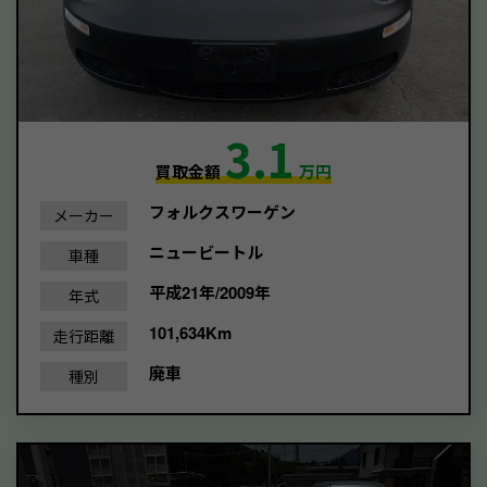
3.1
買取金額
万円
フォルクスワーゲン
メーカー
ニュービートル
車種
平成21年/2009年
年式
101,634Km
走行距離
廃車
種別