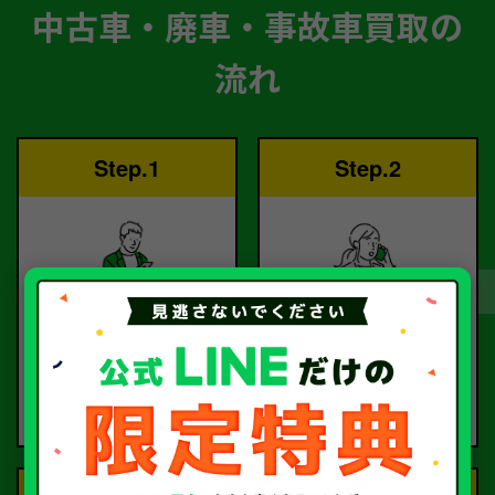
中古車・廃車・事故車買取の
流れ
Step.1
Step.2
ご依頼
査定
お電話または査定フォー
査定のプロが
ムより
お電話で回答いたしま
ご依頼ください。
す。