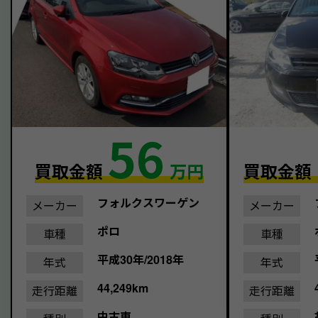
56
買取金額
万円
買取金額
フォルクスワーゲン
メーカー
メーカー
ポロ
車種
車種
平成30年/2018年
年式
年式
44,249km
走行距離
走行距離
中古車