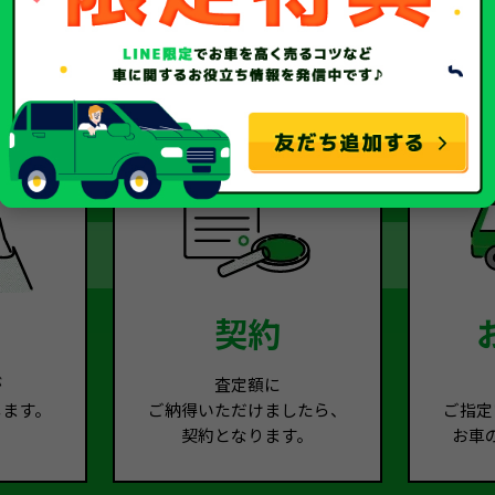
2
Step.3
契約
が
査定額に
します。
ご納得いただけましたら、
ご指定
契約となります。
お車