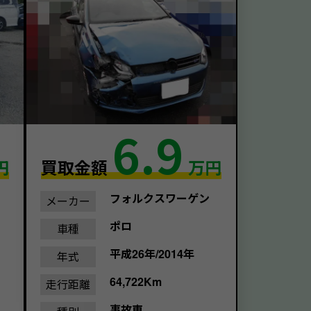
6.9
円
買取金額
万円
フォルクスワーゲン
メーカー
ポロ
車種
平成26年/2014年
年式
64,722Km
走行距離
事故車