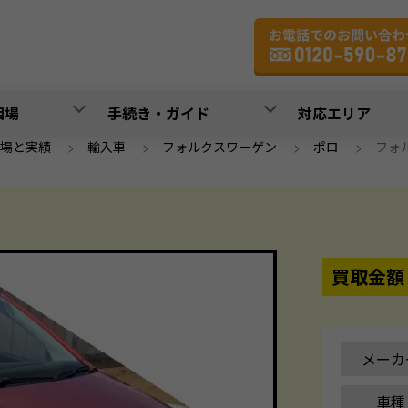
相場
手続き・ガイド
対応エリア
場と実績
>
輸入車
>
フォルクスワーゲン
>
ポロ
>
フォル
買取金額
メーカ
車種