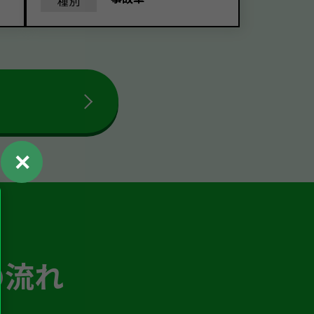
種別
✕
の流れ