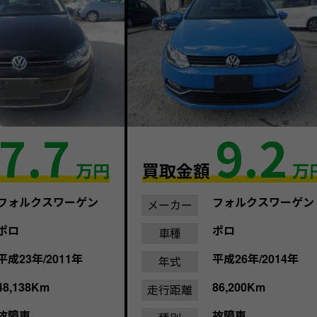
7.7
9.2
万円
買取金額
万
フォルクスワーゲン
フォルクスワーゲン
メーカー
ポロ
ポロ
車種
平成23年/2011年
平成26年/2014年
年式
48,138Km
86,200Km
走行距離
故障車
故障車