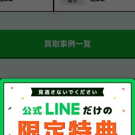
種別
買取事例一覧
簡単 5ステップ！
車・廃車・事故車買取