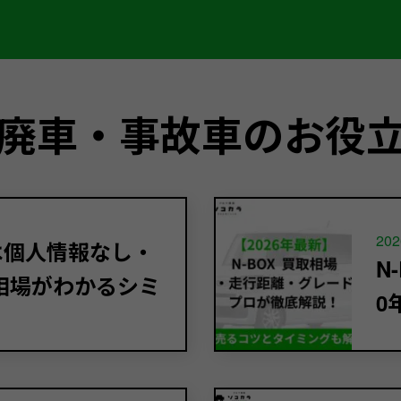
廃車・事故車のお役
202
定は個人情報なし・
N
相場がわかるシミ
0