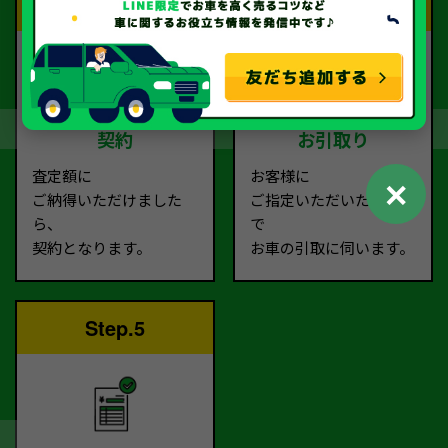
Step.3
Step.4
契約
お引取り
査定額に
お客様に
✕
ご納得いただけました
ご指定いただいた場所ま
ら、
で
契約となります。
お車の引取に伺います。
Step.5