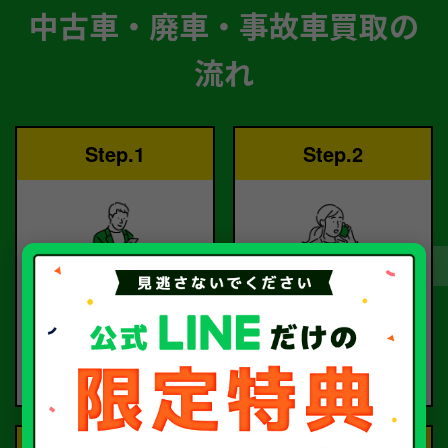
中古車・廃車・事故車買取の
流れ
Step.1
Step.2
ご依頼
査定
お電話または査定フォー
査定のプロが
ムより
お電話で回答いたしま
ご依頼ください。
す。