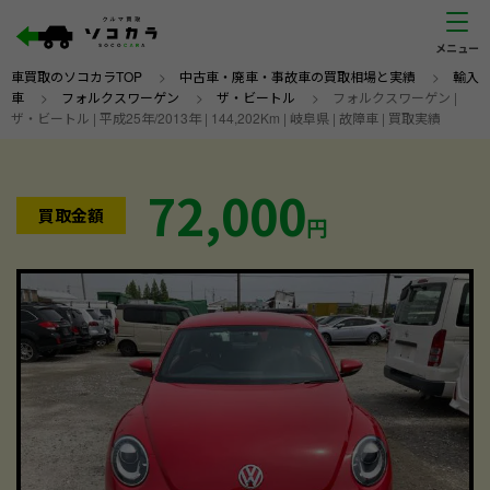
車買取のソコカラTOP
>
中古車・廃車・事故車の買取相場と実績
>
輸入
車
>
フォルクスワーゲン
>
ザ・ビートル
>
フォルクスワーゲン |
ザ・ビートル | 平成25年/2013年 | 144,202Km | 岐阜県 | 故障車 | 買取実績
72,000
買取金額
円