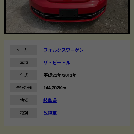
フォルクスワーゲン
メーカー
ザ・ビートル
車種
平成25年/2013年
年式
144,202Km
走行距離
岐阜県
地域
故障車
種別