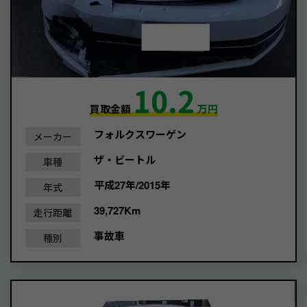
10.2
買取金額
万円
フォルクスワーゲン
メーカー
ザ・ビートル
車種
平成27年/2015年
年式
39,727Km
走行距離
事故車
種別