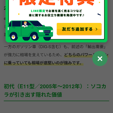
2026年現在の買取査定評価
e-POWERモデルは、国内の「手頃なハイブリッド車が欲
しい」というファミリー層や若者からの需要にマッチし、
高値で安定しています。
一方のガソリン車（DIG-S含む）も、前述の「輸出需要」
が強力に相場を支えているため、
どちらのパワートレイン
✕
に乗っていても相場が底堅いのが強みです。
初代（E11型／2005年〜2012年）：ソコカ
ラが引き出す隠れた価値