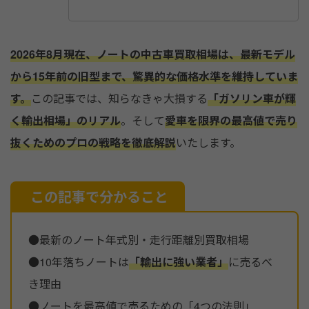
o
o
k
2026年8月現在、ノートの中古車買取相場は、最新モデル
から15年前の旧型まで、驚異的な価格水準を維持していま
す。
この記事では、知らなきゃ大損する
「ガソリン車が輝
く輸出相場」のリアル
。そして
愛車を限界の最高値で売り
抜くためのプロの戦略を徹底解説
いたします。
この記事で分かること
●最新のノート年式別・走行距離別買取相場
●10年落ちノートは
「輸出に強い業者」
に売るべ
き理由
●ノートを最高値で売るための「4つの法則」