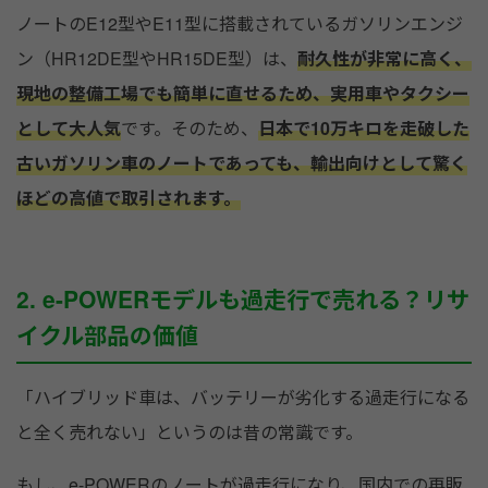
ノートのE12型やE11型に搭載されているガソリンエンジ
ン（HR12DE型やHR15DE型）は、
耐久性が非常に高く、
現地の整備工場でも簡単に直せるため、実用車やタクシー
として大人気
です。そのため、
日本で10万キロを走破した
古いガソリン車のノートであっても、輸出向けとして驚く
ほどの高値で取引されます。
2. e-POWERモデルも過走行で売れる？リサ
イクル部品の価値
「ハイブリッド車は、バッテリーが劣化する過走行になる
と全く売れない」というのは昔の常識です。
もし、e-POWERのノートが過走行になり、国内での再販