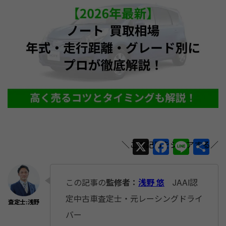
X
F
Li
共
a
n
有
c
e
この記事の
監修者：
浅野 悠
JAAI認
e
定中古車査定士・元レーシングドライ
b
バー