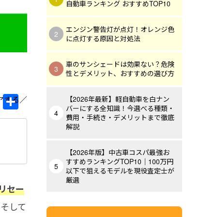
自動車ランキング おすすめTOP10
エンジン警告灯が点灯！オレンジ色
に点灯する原因と対処法
車のサンシェードは効果ない？危険
性とデメリット、おすすめの選び方
Li
共
【2026年最新】軽自動車を白ナン
バーにする全知識！今選べる種類・
n
有
費用・手続き・デメリットまで徹底
e
解説
【2026年版】中古車コスパ最強お
すすめランキングTOP10｜100万円
以下で狙えるモデルを現役査定士が
厳選
リセー
、そして