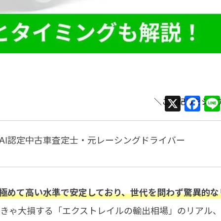
X
F
a
c
AI認定中古車査定士・元レーシングドライバー
e
b
o
場は極めて高い水準で安定しており、世代を問わず驚異的な
o
k
きゃ大損する「エクストレイルの輸出相場」のリアル