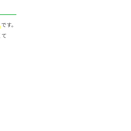
です。
」
くて