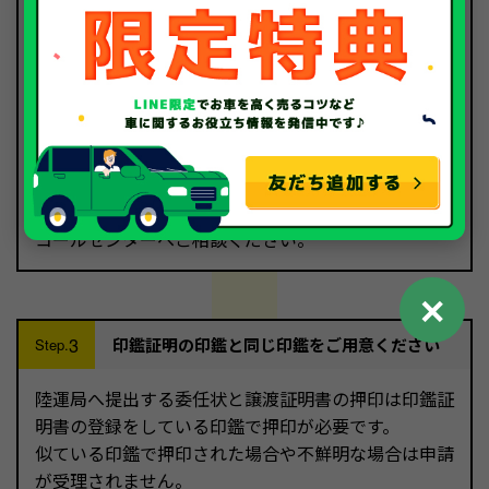
印鑑証明書の有効期限をご確認くださ
Check!
い。
取得された印鑑証明書の有効期限が短い
場合は、一度
コールセンターへご相談ください。
✕
3
印鑑証明の印鑑と同じ印鑑をご用意ください
Step.
陸運局へ提出する委任状と譲渡証明書の押印は印鑑証
明書の登録をしている印鑑で押印が必要です。
似ている印鑑で押印された場合や不鮮明な場合は申請
が受理されません。