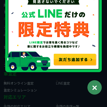
廃車を売る
タクシーを売る
トラックを売る
中古車・車買取
ソコカラが選ばれる理由
車買取の流れ
中古車の売却ガイド
廃車手続きで受け取れる還付
金
買取相場情報
買取実績・事例
お役立ち情報
コラム
用語集
車査定
無料オンライン査定
LINE査定
✕
査定シミュレーション
対応エリア
全国の対応エリア
全国の支店一覧