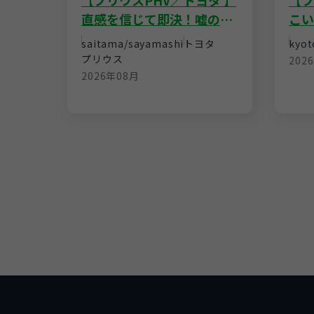
パーダ
【プリウスPHV／トヨタ 】
【フ
より
直感を信じて即決！嘘のな
こい
即
い説明が信頼できた
寧な
iaoba
saitama/sayamashi
トヨタ
kyot
安心
プリウス
202
パーダ
2026年08月