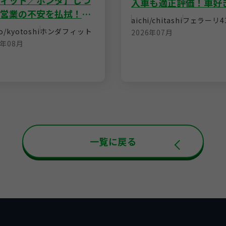
ィット／ホンダ】しつ
入車も適正評価！車好
営業の不安を払拭！丁
タッフによる駆け引き
aichi/chitashi
フェラーリ
4
対応と納得の査定額で
の即決買取
o/kyotoshi
ホンダ
フィット
2026年07月
の売却
6年08月
一覧に戻る