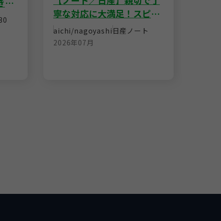
【ノート／日産】親切で丁
きス
ゲン
寧な対応に大満足！スピー
なし
30
さを
ディーな査定で安心の即決
osaka
aichi/nagoyashi
日産
ノート
格！
売却
フォ
2026年07月
2026