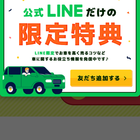
大切な愛車を
まずはお車の買取
20
愛車の査定額
無料