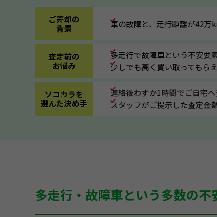
ご売却の
車の故障と、走行距離が42万
背景
多走行で故障車という不安要
査定前の
お悩み
少しでも高く買い取ってもら
連絡後わずか1時間でご自宅
ソコカラを
選んだ決め手
スタッフがご提示した査定金
多走行・故障車という多数の不