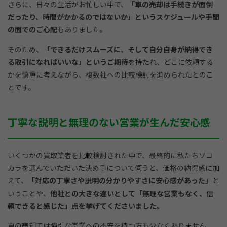
さらに、日々の生活がお忙しい中で、
「車の売却は手続きが面倒
だったり、時間がかかるのではないか」というスケジュールや手間
の面でのご心配
もありました。
そのため、
「できるだけスムーズに、そして自分自身が納得でき
る取引になればいいな」というご期待
を持たれ、どこに依頼する
かを慎重に考えながら、複数社への比較検討を進められたとのこ
とです。
丁寧な説明と無理のない営業が生んだ安心感
いくつかの買取業者を比較検討された中で、最終的に私たちソコ
カラを選んでいただいた決め手について伺うと、価格の納得感に加
えて、
「対応の丁寧さや説明の分かりやすさに安心感があった」
と
いうことや、
他社との大きな違いとして「無理な営業もなく、信
頼できると感じた」点を挙げてくださいました。
車の売却では強引な営業への不安を持つ方も少なくありません