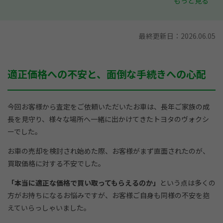
もっと見る
手続きが面倒で時間がかかるのではないか
ソコカラを
選んだ決め手
最終更新日：
2026.06.05
対応の丁寧さや説明の分かりやすさから得られた安心
感
適正価格への不安と、面倒な手続きへの心配
他社との違いを感じた無理のない営業姿勢
今回お客様から査定をご依頼いただいたお車は、長年ご家族の成
長を見守り、様々な場所へ一緒に出かけてきたトヨタのヴォクシ
ーでした。
お車の売却を検討され始めた際、お客様がまず直面されたのが、
買取価格に対する不安でした。
「本当に適正な価格で買い取ってもらえるのか」
という点は多くの
方がお持ちになるお悩みですが、お客様ご自身も同様の不安を抱
えていらっしゃいました。