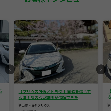
番
【プリウスPHV／トヨタ 】直感を信じて
即決！嘘のない説明が信頼できた
京
狭山市
トヨタ
プリウス
2
2026年08月