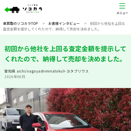
車買取のソコカラTOP
>
お客様インタビュー
>
初回から他社を上回る
査定金額を提示してくれたので、納得して売却を決めました。
初回から他社を上回る査定金額を提示して
くれたので、納得して売却を決めました。
愛知県
aichi/nagoyashiminatoku
トヨタ
プリウス
2026年06月