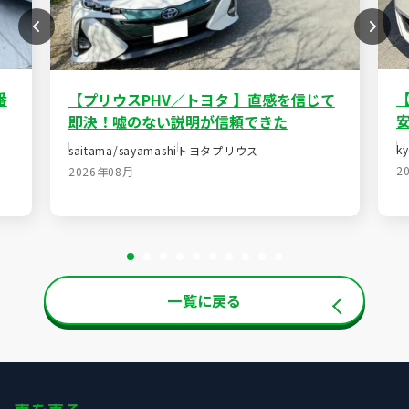
番
【プリウスPHV／トヨタ 】直感を信じて
即決！嘘のない説明が信頼できた
ky
saitama/sayamashi
トヨタ
プリウス
2
2026年08月
一覧に戻る