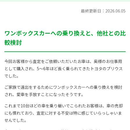
い条件を探していた
最終更新日：
2026.06.05
ソコカラを
選んだ決め手
駆け引きのない査定金額の
他社を上回る納得の査定
ワンボックスカーへの乗り換えと、他社との比
提示
額
較検討
今回お客様から査定をご依頼いただいたお車は、奥様のお仕事用
として購入され、5〜6年ほど長く乗られてきたトヨタのプリウス
でした。
ご家族で遠出をするためにワンボックスカーへの乗り換えを検討
され、愛車を手放すことになったそうです。
これまで10台ほどの車を乗り継いでこられたお客様は、車の売却
にも慣れており、査定に対する不安は特に感じていらっしゃいま
せんでした。