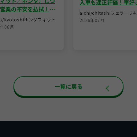
ィット／ホンダ】しつ
入車も適正評価！車好
営業の不安を払拭！丁
タッフによる駆け引き
aichi/chitashi
フェラーリ
4
対応と納得の査定額で
の即決買取
o/kyotoshi
ホンダ
フィット
2026年07月
の売却
6年08月
一覧に戻る