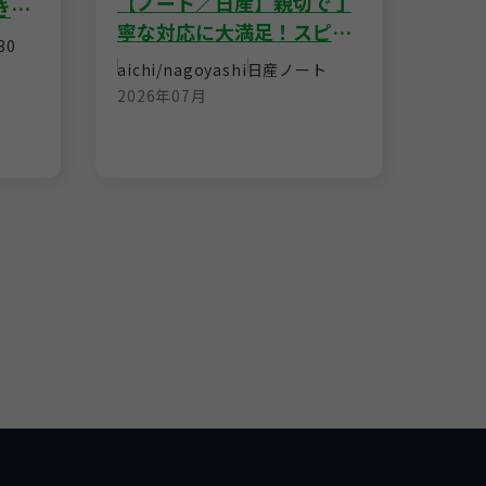
【ゴ
【ノート／日産】親切で丁
きス
ゲン
寧な対応に大満足！スピー
なし
30
さを
ディーな査定で安心の即決
osaka
aichi/nagoyashi
日産
ノート
格！
売却
フォ
2026年07月
2026