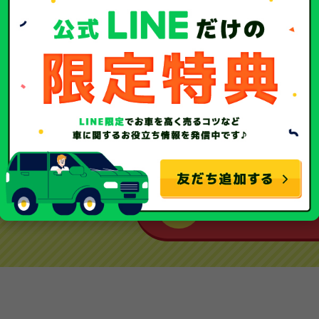
大切な愛車を
まずはお車の買取
20
愛車の査定額
無料