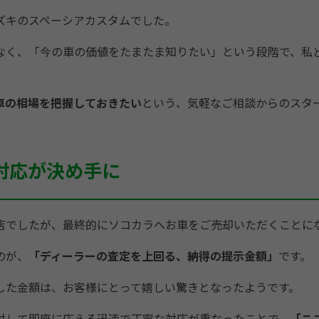
ズキのスペーシアカスタムでした。
なく、「今の車の価値をたまたま知りたい」という段階で、私ど
車の相場を把握しておきたい
という、気軽なご相談からのスタ
対応が決め手に
店でしたが、最終的にソコカラへお車をご売却いただくことに
のが、
「ディーラーの査定を上回る、納得の提示金額」
です
。
した金額は、お客様にとって嬉しい驚きとなったようです。
対して即座に応える迅速で丁寧な対応が重なったことで、
「こ