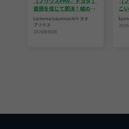
】相見
【プリウスPHV／トヨタ 】
【フ
額！
直感を信じて即決！嘘のな
こい
い説明が信頼できた
寧な
バル
saitama/sayamashi
トヨタ
kyot
安心
プリウス
202
2026年08月