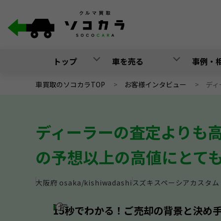
トップ
車を売る
事例・
車買取のソコカラTOP
>
お客様インタビュー
>
ディ
ディーラーの査定よりも
の予想以上の高値にとて
大阪府
osaka/kishiwadashi
スズキ
スペーシアカスタム
15秒でわかる！ご売却の背景と決め