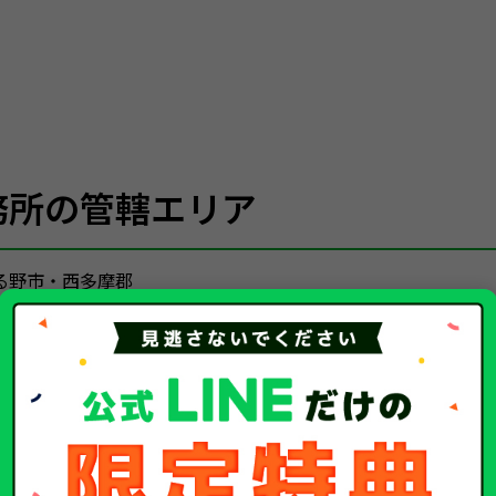
務所の管轄エリア
る野市・西多摩郡
陸運局）