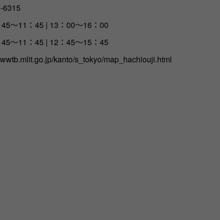
1-6315
45～11：45 | 13：00～16：00
45～11：45 | 12：45～15：45
wwwtb.mlit.go.jp/kanto/s_tokyo/map_hachiouji.html