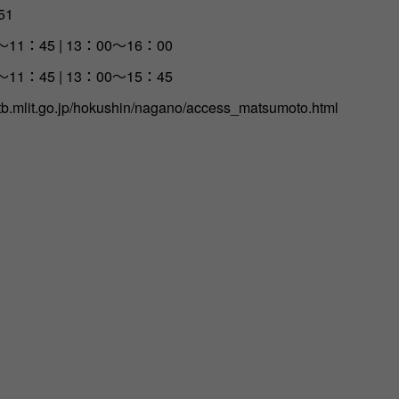
51
11：45 | 13：00～16：00
11：45 | 13：00～15：45
tb.mlit.go.jp/hokushin/nagano/access_matsumoto.html