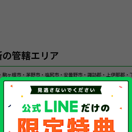
所の管轄エリア
・駒ヶ根市・茅野市・塩尻市・安曇野市・諏訪郡・上伊那郡・
陸運局）