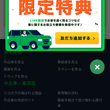
先もすっきりして気分も良くなったようで何よりで
す。またの機会があれば、是非ソコカラにご用命く
ださいませ。
車を売る
中古車を売る
事故車を売る
✕
廃車を売る
タクシーを売る
トラックを売る
中古車・車買取
ソコカラが選ばれる理由
車買取の流れ
中古車の売却ガイド
廃車手続きで受け取れる還付
金